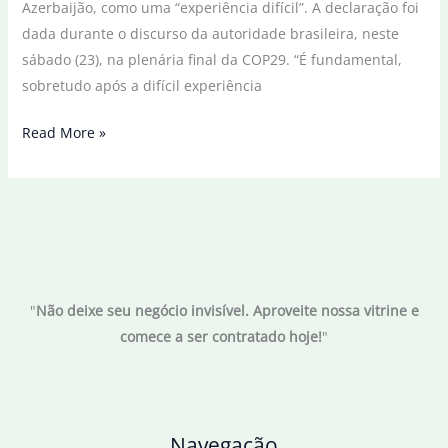
Azerbaijão, como uma “experiência difícil”. A declaração foi
dada durante o discurso da autoridade brasileira, neste
sábado (23), na plenária final da COP29. “É fundamental,
sobretudo após a difícil experiência
“Difícil
Read More »
experiência”,
diz
Marina
sobre
a
COP29,
"
Não deixe seu negócio invisível. Aproveite nossa vitrine e
em
comece a ser contratado hoje!
"
discurso
final
Navegação