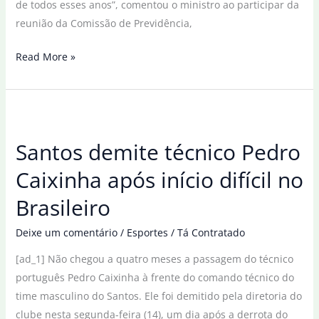
de todos esses anos”, comentou o ministro ao participar da
reunião da Comissão de Previdência,
Lupi
Read More »
diz
que
é
difícil
Santos demite técnico Pedro
calcular
quantos
Caixinha após início difícil no
tiveram
Brasileiro
descontos
irregulares
Deixe um comentário
/
Esportes
/
Tá Contratado
[ad_1] Não chegou a quatro meses a passagem do técnico
português Pedro Caixinha à frente do comando técnico do
time masculino do Santos. Ele foi demitido pela diretoria do
clube nesta segunda-feira (14), um dia após a derrota do