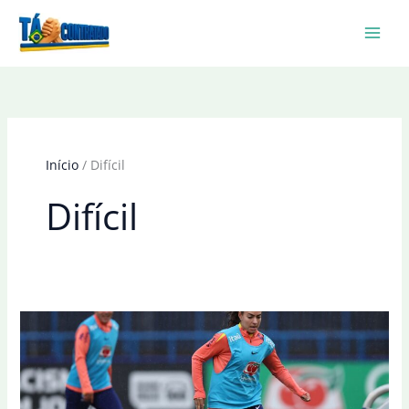
Ir
para
o
conteúdo
Início
Difícil
Difícil