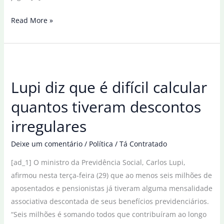
Meio-
Read More »
campista
Angelina
espera
jogo
Lupi diz que é difícil calcular
difícil
contra
quantos tiveram descontos
a
irregulares
Inglaterra
Deixe um comentário
/
Política
/
Tá Contratado
[ad_1] O ministro da Previdência Social, Carlos Lupi,
afirmou nesta terça-feira (29) que ao menos seis milhões de
aposentados e pensionistas já tiveram alguma mensalidade
associativa descontada de seus benefícios previdenciários.
“Seis milhões é somando todos que contribuíram ao longo