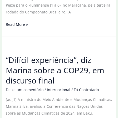
Peixe para o Fluminense (1 a 0), no Maracanã, pela terceira
rodada do Campeonato Brasileiro. A
Santos
Read More »
demite
técnico
Pedro
Caixinha
“Difícil experiência”, diz
após
início
Marina sobre a COP29, em
difícil
discurso final
no
Brasileiro
Deixe um comentário
/
Internacional
/
Tá Contratado
[ad_1] A ministra do Meio Ambiente e Mudanças Climáticas,
Marina Silva, avaliou a Conferência das Nações Unidas
sobre as Mudanças Climáticas de 2024, em Baku,