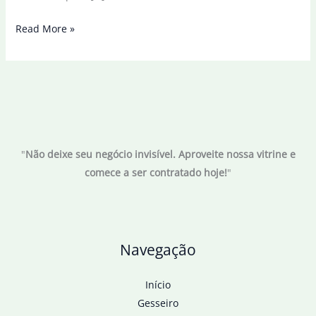
Greta
Read More »
Thunberg
se
junta
à
flotilha
que
"
Não deixe seu negócio invisível. Aproveite nossa vitrine e
se
comece a ser contratado hoje!
"
dirige
com
ajuda
para
Navegação
Gaza
Início
Gesseiro