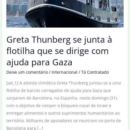
Greta Thunberg se junta à
flotilha que se dirige com
ajuda para Gaza
Deixe um comentário
/
Internacional
/
Tá Contratado
[ad_1] A ativista climática Greta Thunberg juntou-se a uma
flotilha de barcos carregados de ajuda para Gaza que
zarparam de Barcelona, na Espanha, neste domingo (31),
com o objetivo de romper o bloqueio naval de Israel e
entregar alimentos e outros suprimentos humanitários ao
território. Milhares de apoiadores se reuniram no porto de
Barcelona para […]