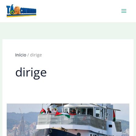
Ir
para
o
conteúdo
Início
dirige
dirige