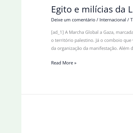
Egito e milícias da
Deixe um comentário
/
Internacional
/
T
[ad_1] A Marcha Global a Gaza, marcada 
o território palestino. Já o comboio qu
da organização da manifestação. Além di
Egito
Read More »
e
milícias
da
Líbia
bloqueiam
marcha
global
a