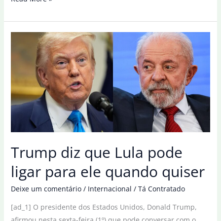
tem
meu
telefone
e
eu
tenho
o
dele”,
diz
Lula
sobre
Trump diz que Lula pode
Trump
ligar para ele quando quiser
Deixe um comentário
/
Internacional
/
Tá Contratado
[ad_1] O presidente dos Estados Unidos, Donald Trump,
afirmou nesta sexta-feira (1º) que pode conversar com o