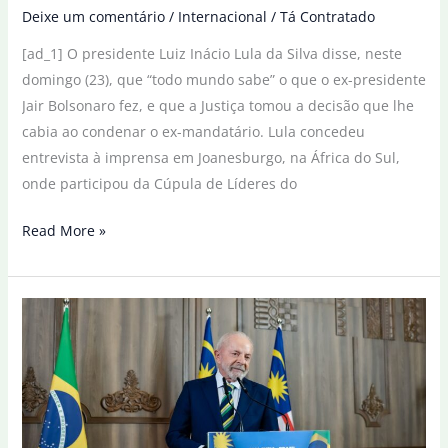
Deixe um comentário
/
Internacional
/
Tá Contratado
[ad_1] O presidente Luiz Inácio Lula da Silva disse, neste
domingo (23), que “todo mundo sabe” o que o ex-presidente
Jair Bolsonaro fez, e que a Justiça tomou a decisão que lhe
cabia ao condenar o ex-mandatário. Lula concedeu
entrevista à imprensa em Joanesburgo, na África do Sul,
onde participou da Cúpula de Líderes do
“Todo
Read More »
mundo
sabe
o
que
ele
fez”,
diz
Lula