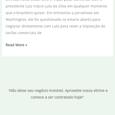
presidente Luiz Inácio Lula da Silva em qualquer momento
que o brasileiro quiser. Em entrevista a jornalistas em
Washington, ele foi questionado se estaria aberto para
negociar diretamente com Lula para rever a imposição de
tarifas comerciais de
Trump
Read More »
diz
que
Lula
pode
ligar
para
"
Não deixe seu negócio invisível. Aproveite nossa vitrine e
ele
comece a ser contratado hoje!
"
quando
quiser