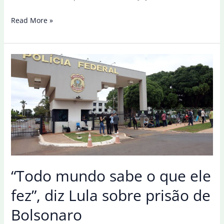
Fraude
Read More »
no
INSS:
“Se
tiver
filho
nisso,
ele
será
investigado”,
diz
Lula
“Todo mundo sabe o que ele
fez”, diz Lula sobre prisão de
Bolsonaro