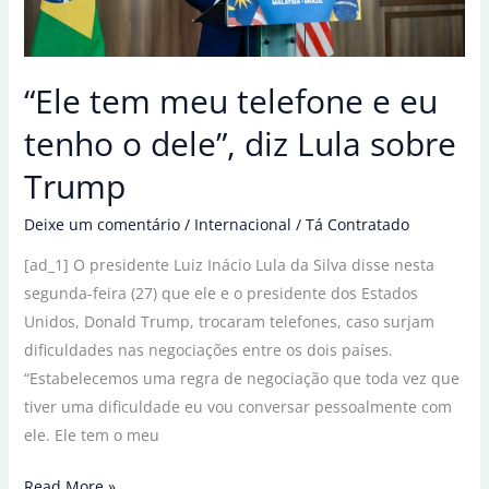
sobre
prisão
de
“Ele tem meu telefone e eu
Bolsonaro
tenho o dele”, diz Lula sobre
Trump
Deixe um comentário
/
Internacional
/
Tá Contratado
[ad_1] O presidente Luiz Inácio Lula da Silva disse nesta
segunda-feira (27) que ele e o presidente dos Estados
Unidos, Donald Trump, trocaram telefones, caso surjam
dificuldades nas negociações entre os dois países.
“Estabelecemos uma regra de negociação que toda vez que
tiver uma dificuldade eu vou conversar pessoalmente com
ele. Ele tem o meu
“Ele
Read More »