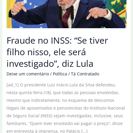
Fraude no INSS: “Se tiver
filho nisso, ele será
investigado”, diz Lula
Deixe um comentário
/
Política
/
Tá Contratado
[ad_1] O presidente Luiz Inácio Lula da Silva defendeu,
nesta quinta-feira (18), que todas as pessoas envolvidas,
mesmo que indiretamente, no esquema de descontos
ilegais de aposentados e pensionistas do Instituto Nacional
de Seguro Social (INSS) sejam investigadas, inclusive, seus
familiares. “Quem tiver envolvido vai pagar o preço”, disse
em entrevista à imprensa, no Palácio […]