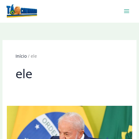
Ir
para
o
conteúdo
Início
ele
ele