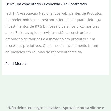
Deixe um comentário
/
Economia
/
Tá Contratado
[ad_1] A Associação Nacional dos Fabricantes de Produtos
Eletroeletrônicos (Eletros) anunciou nesta quarta-feira (4)
investimentos de R$ 5 bilhões no país nos próximos três
anos. Entre as ações previstas estão a construção e
ampliação de fábricas e a inovação em produtos e em
processos produtivos. Os planos de investimento foram
anunciados em reunião de representantes da
Indústria
Read More »
eletroeletrônica
anuncia
investimentos
de
R$
5
"
Não deixe seu negócio invisível. Aproveite nossa vitrine e
bi