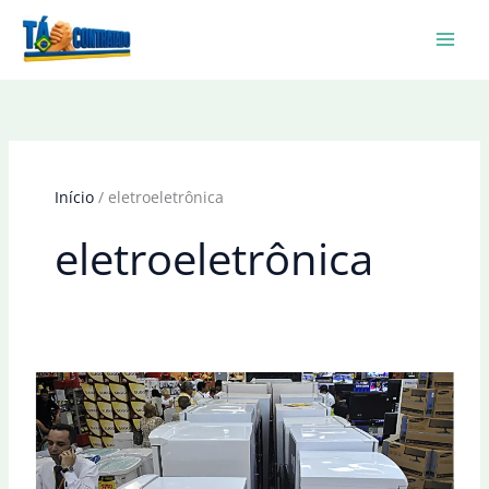
Ir
para
o
conteúdo
Início
eletroeletrônica
eletroeletrônica