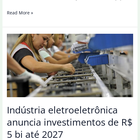
Expectativa
Read More »
da
indústria
eletroeletrônica
é
retração
neste
semestre
Indústria eletroeletrônica
anuncia investimentos de R$
5 bi até 2027