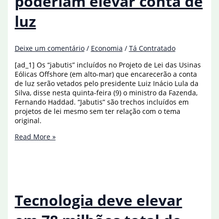
poderiam elevar conta de
luz
Deixe um comentário
/
Economia
/
Tá Contratado
[ad_1] Os “jabutis” incluídos no Projeto de Lei das Usinas
Eólicas Offshore (em alto-mar) que encarecerão a conta
de luz serão vetados pelo presidente Luiz Inácio Lula da
Silva, disse nesta quinta-feira (9) o ministro da Fazenda,
Fernando Haddad. “Jabutis” são trechos incluídos em
projetos de lei mesmo sem ter relação com o tema
original.
Haddad
Read More »
afirma
que
Lula
vetará
jabutis
que
Tecnologia deve elevar
poderiam
elevar