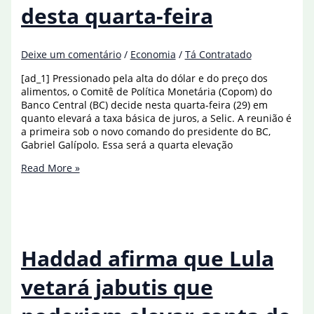
desta quarta-feira
Deixe um comentário
/
Economia
/
Tá Contratado
[ad_1] Pressionado pela alta do dólar e do preço dos
alimentos, o Comitê de Política Monetária (Copom) do
Banco Central (BC) decide nesta quarta-feira (29) em
quanto elevará a taxa básica de juros, a Selic. A reunião é
a primeira sob o novo comando do presidente do BC,
Gabriel Galípolo. Essa será a quarta elevação
Copom
Read More »
deve
elevar
Selic
em
1
ponto
Haddad afirma que Lula
na
reunião
vetará jabutis que
desta
quarta-
feira