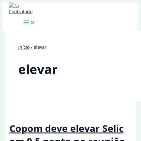
Ir
para
o
conteúdo
Início
elevar
elevar
Copom deve elevar Selic