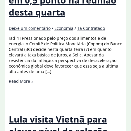
em 0,5 ponto na reunião
desta quarta
Deixe um comentário
/
Economia
/
Tá Contratado
[ad_1] Pressionado pelo preço dos alimentos e de
energia, o Comitê de Política Monetária (Copom) do Banco
Central (BC) decide nesta quarta-feira (7) em quanto
elevará a taxa básica de juros, a Selic. Apesar da
resistência da inflação, a perspectiva de desaceleração
econômica global deve favorecer que essa seja a última
alta antes de uma […]
Copom
Read More »
deve
elevar
Selic
em
0,5
ponto
Lula visita Vietnã para
na
reunião
desta