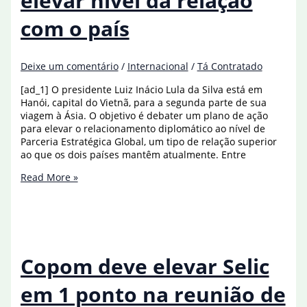
elevar nível da relação
quarta
com o país
Deixe um comentário
/
Internacional
/
Tá Contratado
[ad_1] O presidente Luiz Inácio Lula da Silva está em
Hanói, capital do Vietnã, para a segunda parte de sua
viagem à Ásia. O objetivo é debater um plano de ação
para elevar o relacionamento diplomático ao nível de
Parceria Estratégica Global, um tipo de relação superior
ao que os dois países mantêm atualmente. Entre
Lula
Read More »
visita
Vietnã
para
elevar
nível
da
Copom deve elevar Selic
relação
com
em 1 ponto na reunião de
o
país