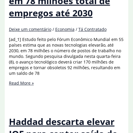
em 78 milhões total de
conta
de
empregos até 2030
luz
Deixe um comentário
/
Economia
/
Tá Contratado
[ad_1] Estudo feito pelo Fórum Econômico Mundial em 55
países estima que as novas tecnologias elevarão, até
2030, em 78 milhões o número de postos de trabalho no
mundo. Segundo pesquisa divulgada nesta quarta-feira
(8), o avanço tecnológico deverá criar 170 milhões de
empregos e tornar obsoletos 92 milhões, resultando em
um saldo de 78
Tecnologia
Read More »
deve
elevar
em
78
milhões
total
Haddad descarta elevar
de
empregos