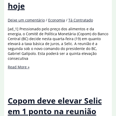
hoje
Deixe um comentário
/
Economia
/
Tá Contratado
[ad_1] Pressionado pelo preço dos alimentos e da
energia, o Comitê de Política Monetária (Copom) do Banco
Central (BC) decide nesta quarta-feira (19) em quanto
elevará a taxa básica de juros, a Selic. A reunião é a
segunda sob o novo comando do presidente do BC,
Gabriel Galípolo. Esta poderá ser a quinta elevação
consecutiva
Copom
Read More »
deve
elevar
Selic
em
1
ponto
Copom deve elevar Selic
na
reunião
em 1 ponto na reunião
de
hoje