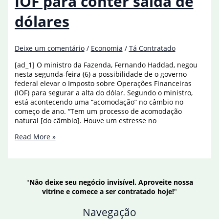
IOF para conter saída de
até
2030
dólares
Deixe um comentário
/
Economia
/
Tá Contratado
[ad_1] O ministro da Fazenda, Fernando Haddad, negou
nesta segunda-feira (6) a possibilidade de o governo
federal elevar o Imposto sobre Operações Financeiras
(IOF) para segurar a alta do dólar. Segundo o ministro,
está acontecendo uma “acomodação” no câmbio no
começo de ano. “Tem um processo de acomodação
natural [do câmbio]. Houve um estresse no
Haddad
Read More »
descarta
elevar
IOF
para
"
Não deixe seu negócio invisível. Aproveite nossa
conter
vitrine e comece a ser contratado hoje!
"
saída
de
Navegação
dólares