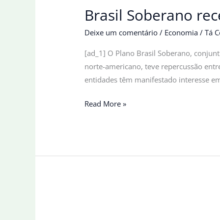
Brasil Soberano rec
Deixe um comentário
/
Economia
/
Tá C
[ad_1] O Plano Brasil Soberano, conjunt
norte-americano, teve repercussão entre
entidades têm manifestado interesse em 
Brasil
Read More »
Soberano
recebe
elogios
e
sugestões
de
entidades
industriais