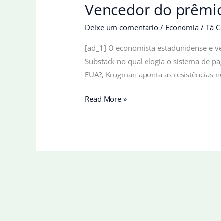
Vencedor do prêmio 
Deixe um comentário
/
Economia
/
Tá C
[ad_1] O economista estadunidense e ve
Substack no qual elogia o sistema de pa
EUA?, Krugman aponta as resistências n
Vencedor
Read More »
do
prêmio
Nobel
publica
artigo
com
elogios
ao
PIX