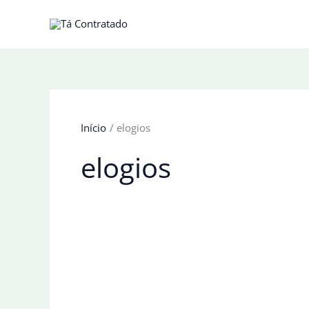
Ir
para
o
conteúdo
Início
elogios
elogios