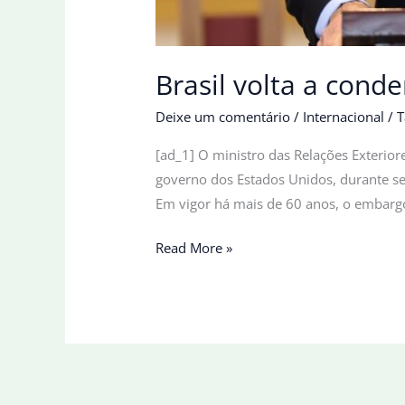
Brasil volta a con
Deixe um comentário
/
Internacional
/
T
[ad_1] O ministro das Relações Exterio
governo dos Estados Unidos, durante ses
Em vigor há mais de 60 anos, o embargo
Brasil
Read More »
volta
a
condenar
embargo
econômico
contra