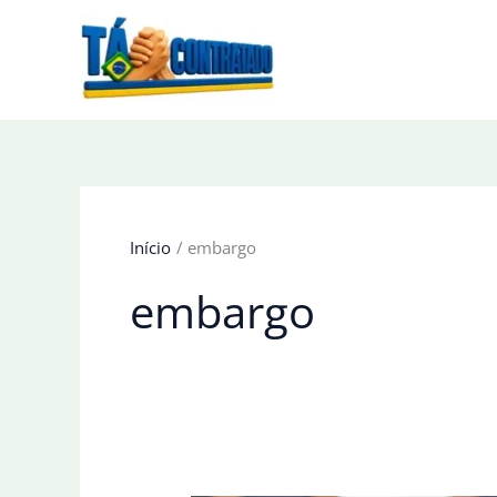
Ir
para
o
conteúdo
Início
embargo
embargo