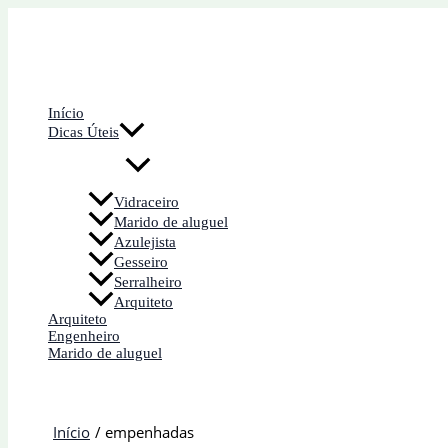
Ir
para
o
conteúdo
Início
Dicas Úteis
Vidraceiro
Marido de aluguel
Azulejista
Gesseiro
Serralheiro
Arquiteto
Arquiteto
Engenheiro
Marido de aluguel
Início
empenhadas