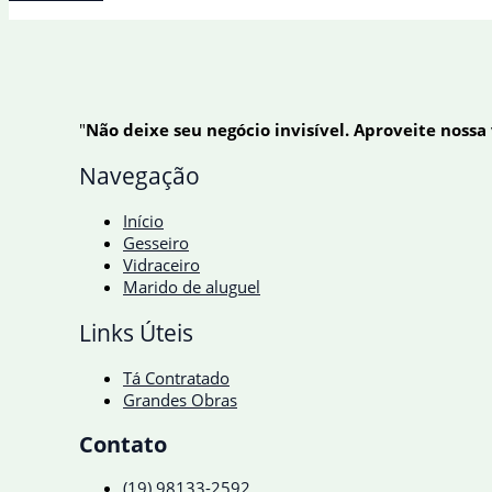
contraem
mais
dívidas
e
são
mais
"
Não deixe seu negócio invisível. Aproveite nossa
empenhadas
em
Navegação
quitá-
las
Início
Gesseiro
Vidraceiro
Marido de aluguel
Links Úteis
Tá Contratado
Grandes Obras
Contato
(19) 98133-2592