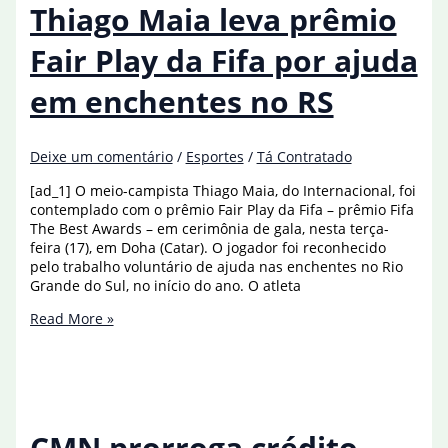
eleito
Thiago Maia leva prêmio
de
POA
Fair Play da Fifa por ajuda
é
empossado
em enchentes no RS
Deixe um comentário
/
Esportes
/
Tá Contratado
[ad_1] O meio-campista Thiago Maia, do Internacional, foi
contemplado com o prêmio Fair Play da Fifa – prêmio Fifa
The Best Awards – em cerimônia de gala, nesta terça-
feira (17), em Doha (Catar). O jogador foi reconhecido
pelo trabalho voluntário de ajuda nas enchentes no Rio
Grande do Sul, no início do ano. O atleta
Thiago
Read More »
Maia
leva
prêmio
Fair
Play
da
CMN prorroga crédito