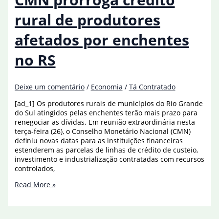
Fifa
por
rural de produtores
ajuda
em
afetados por enchentes
enchentes
no
no RS
RS
Deixe um comentário
/
Economia
/
Tá Contratado
[ad_1] Os produtores rurais de municípios do Rio Grande
do Sul atingidos pelas enchentes terão mais prazo para
renegociar as dívidas. Em reunião extraordinária nesta
terça-feira (26), o Conselho Monetário Nacional (CMN)
definiu novas datas para as instituições financeiras
estenderem as parcelas de linhas de crédito de custeio,
investimento e industrialização contratadas com recursos
controlados,
CMN
Read More »
prorroga
crédito
rural