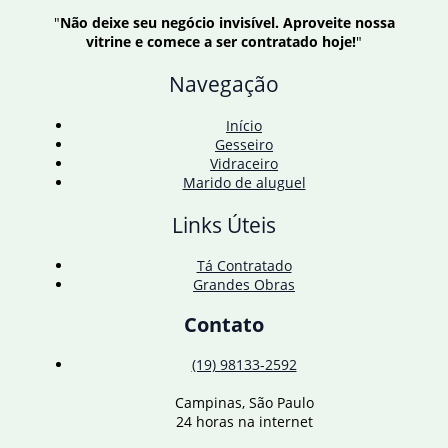
de
"
Não deixe seu negócio invisível. Aproveite nossa
produtores
vitrine e comece a ser contratado hoje!
"
afetados
por
Navegação
enchentes
no
RS
Início
Gesseiro
Vidraceiro
Marido de aluguel
Links Úteis
Tá Contratado
Grandes Obras
Contato
(19) 98133-2592
Campinas, São Paulo
24 horas na internet