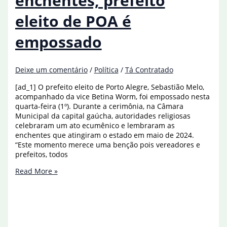
enchentes, prefeito
eleito de POA é
empossado
Deixe um comentário
/
Política
/
Tá Contratado
[ad_1] O prefeito eleito de Porto Alegre, Sebastião Melo,
acompanhado da vice Betina Worm, foi empossado nesta
quarta-feira (1º). Durante a cerimônia, na Câmara
Municipal da capital gaúcha, autoridades religiosas
celebraram um ato ecumênico e lembraram as
enchentes que atingiram o estado em maio de 2024.
“Este momento merece uma benção pois vereadores e
prefeitos, todos
Após
Read More »
ano
marcado
por
enchentes,
prefeito