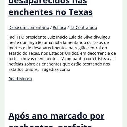
desaparecidos nas
enchentes no Texas
Deixe um comentário
/
Política
/
Tá Contratado
[ad_1] O presidente Luiz Inácio Lula da Silva divulgou
neste domingo (6) uma nota lamentando os casos de
mortes e de desaparecimentos na região central do
estado do Texas, nos Estados Unidos, em decorrência de
fortes chuvas e enchentes. “Acompanho com tristeza as
notícias sobre as enchentes que estão ocorrendo nos
Estados Unidos. Tragédias como
Lula
Read More »
lamenta
mortos
e
desaparecidos
nas
enchentes
Após ano marcado por
no
Texas