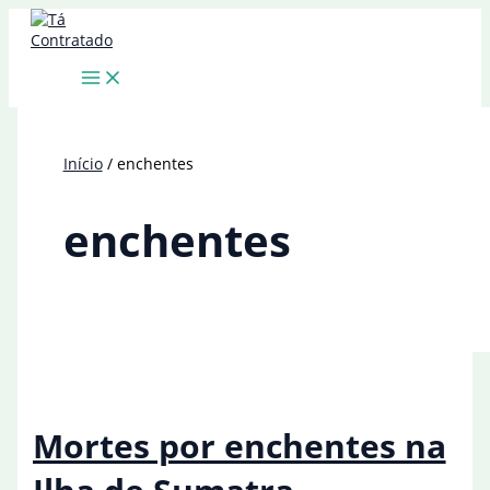
Ir
para
o
conteúdo
Início
enchentes
enchentes
Mortes por enchentes na