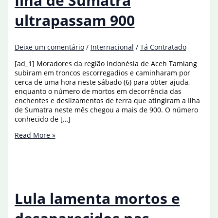
Ilha de Sumatra
ultrapassam 900
Deixe um comentário
/
Internacional
/
Tá Contratado
[ad_1] Moradores da região indonésia de Aceh Tamiang
subiram em troncos escorregadios e caminharam por
cerca de uma hora neste sábado (6) para obter ajuda,
enquanto o número de mortos em decorrência das
enchentes e deslizamentos de terra que atingiram a Ilha
de Sumatra neste mês chegou a mais de 900. O número
conhecido de […]
Mortes
Read More »
por
enchentes
na
Ilha
de
Sumatra
Lula lamenta mortos e
ultrapassam
900