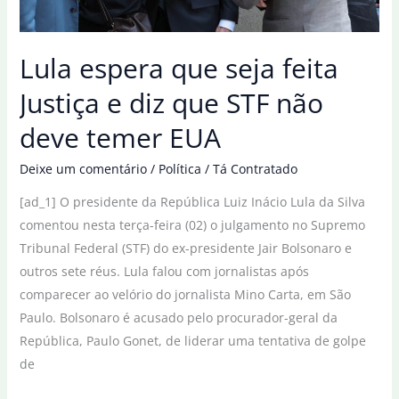
Trump
na
Lula espera que seja feita
ONU
Justiça e diz que STF não
deve temer EUA
Deixe um comentário
/
Política
/
Tá Contratado
[ad_1] O presidente da República Luiz Inácio Lula da Silva
comentou nesta terça-feira (02) o julgamento no Supremo
Tribunal Federal (STF) do ex-presidente Jair Bolsonaro e
outros sete réus. Lula falou com jornalistas após
comparecer ao velório do jornalista Mino Carta, em São
Paulo. Bolsonaro é acusado pelo procurador-geral da
República, Paulo Gonet, de liderar uma tentativa de golpe
de