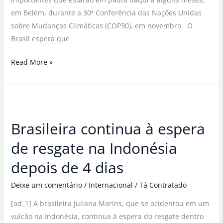
em Belém, durante a 30ª Conferência das Nações Unidas
sobre Mudanças Climáticas (COP30), em novembro. O
Brasil espera que
Brasil
Read More »
espera
mobilização
de
Brics
Brasileira continua à espera
para
resultados
de resgate na Indonésia
ambiciosos
depois de 4 dias
na
COP30
Deixe um comentário
/
Internacional
/
Tá Contratado
[ad_1] A brasileira Juliana Marins, que se acidentou em um
vulcão na Indonésia, continua à espera do resgate dentro