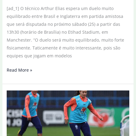
[ad_1] O técnico Arthur Elias espera um duelo muito
equilibrado entre Brasil e Inglaterra em partida amistosa
que será disputada no próximo sábado (25) a partir das
13h30 (horário de Brasília) no Etihad Stadium, em
Manchester. “O duelo será muito equilibrado, muito forte
fisicamente. Taticamente é muito interessante, pois são
equipes que jogam em modelos
Arthur
Read More »
Elias
espera
equilíbrio
em
partida
amistosa
com
Inglaterra