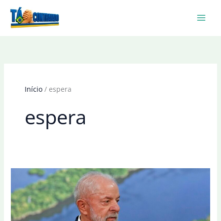
Ir
para
o
conteúdo
Início
espera
espera