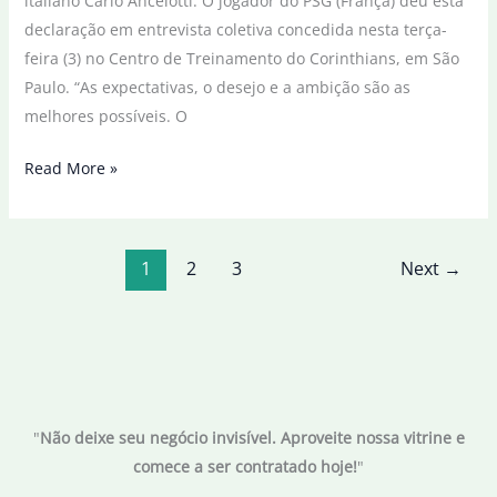
italiano Carlo Ancelotti. O jogador do PSG (França) deu esta
declaração em entrevista coletiva concedida nesta terça-
feira (3) no Centro de Treinamento do Corinthians, em São
Paulo. “As expectativas, o desejo e a ambição são as
melhores possíveis. O
Marquinhos
Read More »
espera
que
seleção
1
2
3
Next
→
se
adapte
rapidamente
a
Ancelotti
"
Não deixe seu negócio invisível. Aproveite nossa vitrine e
comece a ser contratado hoje!
"