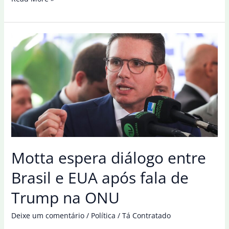
campista
Angelina
espera
jogo
difícil
contra
a
Inglaterra
Motta espera diálogo entre
Brasil e EUA após fala de
Trump na ONU
Deixe um comentário
/
Política
/
Tá Contratado