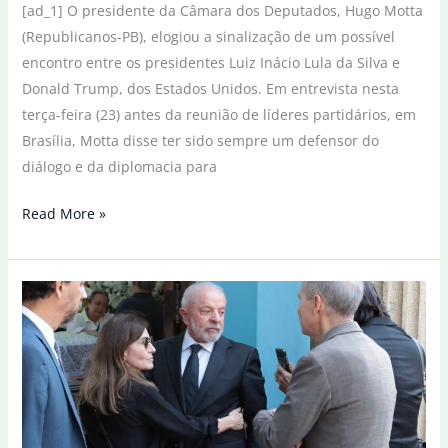
[ad_1] O presidente da Câmara dos Deputados, Hugo Motta
(Republicanos-PB), elogiou a sinalização de um possível
encontro entre os presidentes Luiz Inácio Lula da Silva e
Donald Trump, dos Estados Unidos. Em entrevista nesta
terça-feira (23) antes da reunião de líderes partidários, em
Brasília, Motta disse ter sido sempre um defensor do
diálogo e da diplomacia para
Motta
Read More »
espera
diálogo
entre
Brasil
e
EUA
após
fala
de