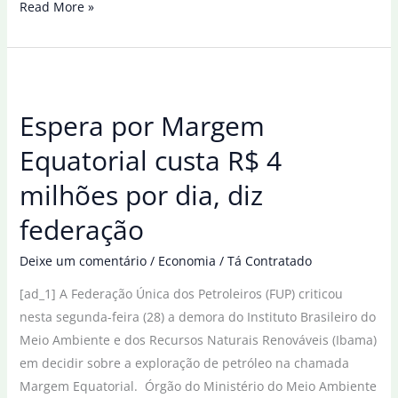
Lula
Read More »
espera
que
seja
feita
Espera por Margem
Justiça
e
Equatorial custa R$ 4
diz
milhões por dia, diz
que
STF
federação
não
deve
Deixe um comentário
/
Economia
/
Tá Contratado
temer
[ad_1] A Federação Única dos Petroleiros (FUP) criticou
EUA
nesta segunda-feira (28) a demora do Instituto Brasileiro do
Meio Ambiente e dos Recursos Naturais Renováveis (Ibama)
em decidir sobre a exploração de petróleo na chamada
Margem Equatorial. Órgão do Ministério do Meio Ambiente