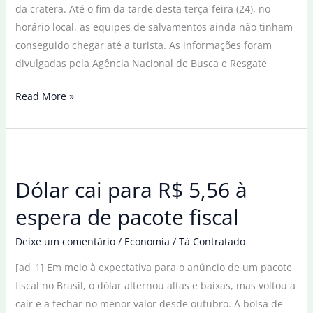
da cratera. Até o fim da tarde desta terça-feira (24), no
horário local, as equipes de salvamentos ainda não tinham
conseguido chegar até a turista. As informações foram
divulgadas pela Agência Nacional de Busca e Resgate
Brasileira
Read More »
continua
à
espera
de
Dólar cai para R$ 5,56 à
resgate
na
espera de pacote fiscal
Indonésia
depois
Deixe um comentário
/
Economia
/
Tá Contratado
de
[ad_1] Em meio à expectativa para o anúncio de um pacote
4
fiscal no Brasil, o dólar alternou altas e baixas, mas voltou a
dias
cair e a fechar no menor valor desde outubro. A bolsa de