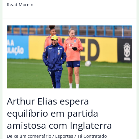
Lula
Read More »
agradece
Trump
e
espera
“zerar
celeuma”
com
os
EUA
Arthur Elias espera
equilíbrio em partida
amistosa com Inglaterra
Deixe um comentário
/
Esportes
/
Tá Contratado