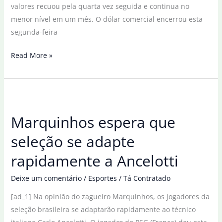
valores recuou pela quarta vez seguida e continua no
menor nível em um mês. O dólar comercial encerrou esta
segunda-feira
Dólar
Read More »
cai
para
R$
5,56
Marquinhos espera que
à
espera
seleção se adapte
de
rapidamente a Ancelotti
pacote
fiscal
Deixe um comentário
/
Esportes
/
Tá Contratado
[ad_1] Na opinião do zagueiro Marquinhos, os jogadores da
seleção brasileira se adaptarão rapidamente ao técnico