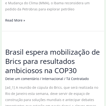
e Mudança do Clima (MMA), o Ibama reconsidera um
pedido da Petrobras para explorar petróleo
Espera
Read More »
por
Margem
Equatorial
custa
Brasil espera mobilização de
R$
4
Brics para resultados
milhões
ambiciosos na COP30
por
dia,
Deixe um comentário
/
Internacional
/
Tá Contratado
diz
[ad_1] A reunião de cúpula do Brics, que será realizada no
federação
Rio de Janeiro esta semana, deve servir de espaço de
construção para soluções mundiais e antecipar debates
importantes que estarão em pauta daqui a alguns meses,