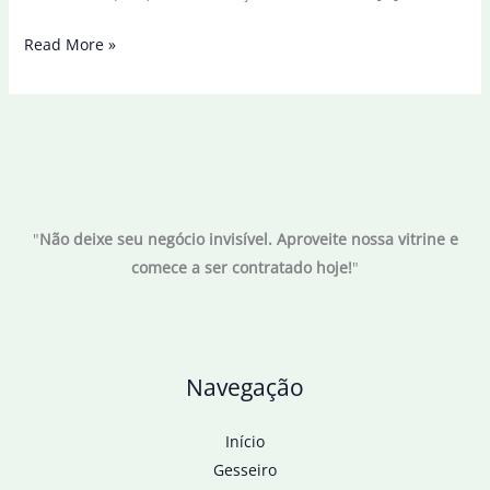
Brasileiros
Read More »
fazem
avaliação
negativa
sobre
apostas
esportivas
"
Não deixe seu negócio invisível. Aproveite nossa vitrine e
online
comece a ser contratado hoje!
"
Navegação
Início
Gesseiro