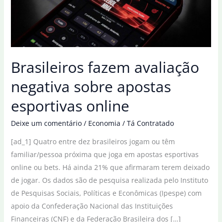
Brasileiros fazem avaliação
negativa sobre apostas
esportivas online
Deixe um comentário
/
Economia
/
Tá Contratado
[ad_1] Quatro entre dez brasileiros jogam ou têm
familiar/pessoa próxima que joga em apostas esportivas
online ou bets. Há ainda 21% que afirmaram terem deixado
de jogar. Os dados são de pesquisa realizada pelo Instituto
de Pesquisas Sociais, Políticas e Econômicas (Ipespe) com
apoio da Confederação Nacional das Instituições
Financeiras (CNF) e da Federação Brasileira dos […]