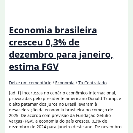
produção
de
663,4
milhões
de
Economia brasileira
toneladas
de
cresceu 0,3% de
cana
dezembro para janeiro,
estima FGV
Deixe um comentário
/
Economia
/
Tá Contratado
[ad_1] Incertezas no cenário econômico internacional,
provocadas pelo presidente americano Donald Trump, e
o alto patamar dos juros no Brasil levaram à
desaceleração da economia brasileira no começo de
2025. De acordo com previsão da Fundação Getulio
Vargas (FGV), a economia do país cresceu 0,3% de
dezembro de 2024 para janeiro deste ano. De novembro