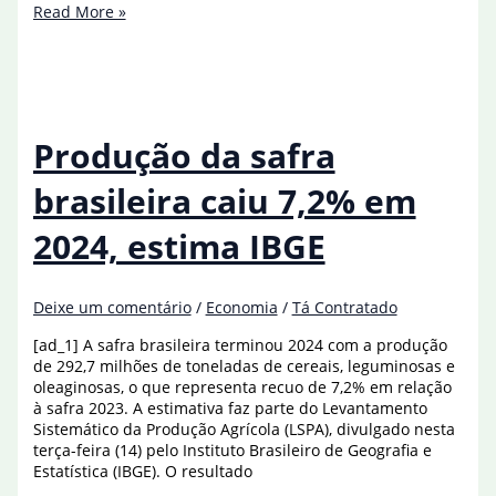
Conab
Read More »
estima
produção
de
51,8
milhões
de
Produção da safra
sacas
de
brasileira caiu 7,2% em
café
este
2024, estima IBGE
ano
Deixe um comentário
/
Economia
/
Tá Contratado
[ad_1] A safra brasileira terminou 2024 com a produção
de 292,7 milhões de toneladas de cereais, leguminosas e
oleaginosas, o que representa recuo de 7,2% em relação
à safra 2023. A estimativa faz parte do Levantamento
Sistemático da Produção Agrícola (LSPA), divulgado nesta
terça-feira (14) pelo Instituto Brasileiro de Geografia e
Estatística (IBGE). O resultado