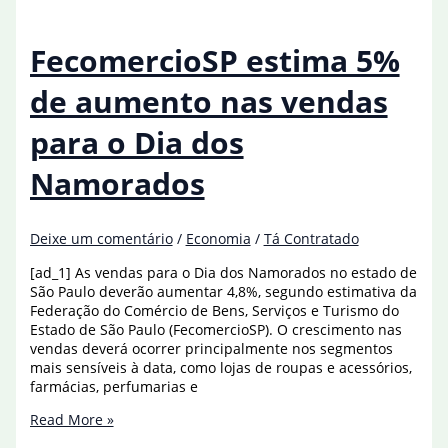
em
infraestrutura
vai
FecomercioSP estima 5%
crescer
4,2%
de aumento nas vendas
em
2025
para o Dia dos
Namorados
Deixe um comentário
/
Economia
/
Tá Contratado
[ad_1] As vendas para o Dia dos Namorados no estado de
São Paulo deverão aumentar 4,8%, segundo estimativa da
Federação do Comércio de Bens, Serviços e Turismo do
Estado de São Paulo (FecomercioSP). O crescimento nas
vendas deverá ocorrer principalmente nos segmentos
mais sensíveis à data, como lojas de roupas e acessórios,
farmácias, perfumarias e
FecomercioSP
Read More »
estima