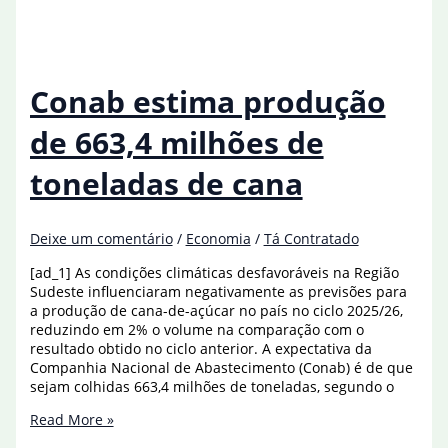
5%
de
aumento
nas
vendas
Conab estima produção
para
o
de 663,4 milhões de
Dia
dos
toneladas de cana
Namorados
Deixe um comentário
/
Economia
/
Tá Contratado
[ad_1] As condições climáticas desfavoráveis na Região
Sudeste influenciaram negativamente as previsões para
a produção de cana-de-açúcar no país no ciclo 2025/26,
reduzindo em 2% o volume na comparação com o
resultado obtido no ciclo anterior. A expectativa da
Companhia Nacional de Abastecimento (Conab) é de que
sejam colhidas 663,4 milhões de toneladas, segundo o
Conab
Read More »
estima