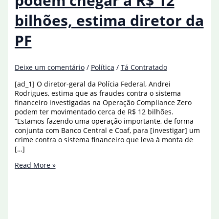
podem chegar a R$ 12
bilhões, estima diretor da
PF
Deixe um comentário
/
Política
/
Tá Contratado
[ad_1] O diretor-geral da Polícia Federal, Andrei
Rodrigues, estima que as fraudes contra o sistema
financeiro investigadas na Operação Compliance Zero
podem ter movimentado cerca de R$ 12 bilhões.
“Estamos fazendo uma operação importante, de forma
conjunta com Banco Central e Coaf, para [investigar] um
crime contra o sistema financeiro que leva à monta de
[…]
Fraudes
Read More »
no
Master
podem
chegar
a