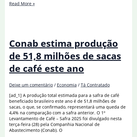
Conab
Read More »
estima
safra
recorde
de
325,7
milhões
Conab estima produção
de
toneladas
de 51,8 milhões de sacas
de café este ano
Deixe um comentário
/
Economia
/
Tá Contratado
[ad_1] A produção total estimada para a safra de café
beneficiado brasileiro este ano é de 51,8 milhões de
sacas, o que, se confirmado, representará uma queda de
4,4% na comparação com a safra anterior. O 1º
Levantamento de Café – Safra 2025 foi divulgado nesta
terça-feira (28) pela Companhia Nacional de
Abastecimento (Conab). O