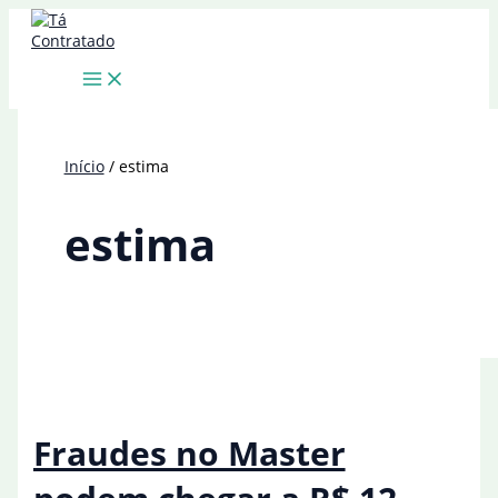
Ir
para
o
conteúdo
Início
estima
estima
Fraudes no Master