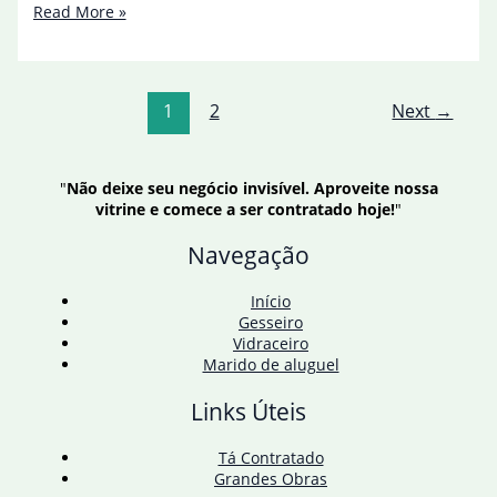
Produção
Read More »
da
safra
brasileira
caiu
1
2
Next
→
7,2%
em
2024,
estima
"
Não deixe seu negócio invisível. Aproveite nossa
IBGE
vitrine e comece a ser contratado hoje!
"
Navegação
Início
Gesseiro
Vidraceiro
Marido de aluguel
Links Úteis
Tá Contratado
Grandes Obras