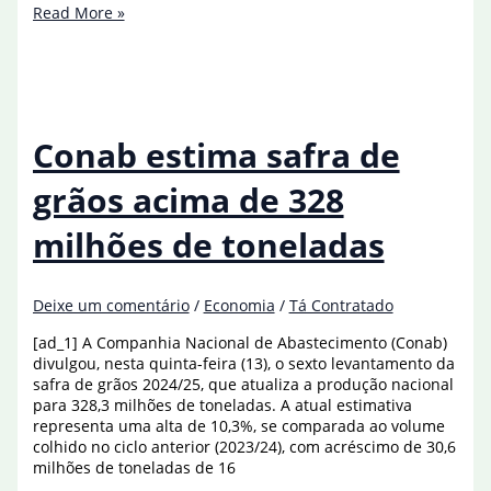
Economia
Read More »
brasileira
cresceu
0,3%
de
dezembro
para
Conab estima safra de
janeiro,
estima
grãos acima de 328
FGV
milhões de toneladas
Deixe um comentário
/
Economia
/
Tá Contratado
[ad_1] A Companhia Nacional de Abastecimento (Conab)
divulgou, nesta quinta-feira (13), o sexto levantamento da
safra de grãos 2024/25, que atualiza a produção nacional
para 328,3 milhões de toneladas. A atual estimativa
representa uma alta de 10,3%, se comparada ao volume
colhido no ciclo anterior (2023/24), com acréscimo de 30,6
milhões de toneladas de 16