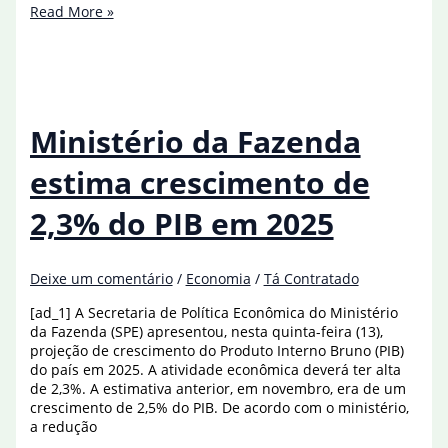
Conab
Read More »
estima
safra
de
grãos
acima
de
Ministério da Fazenda
328
milhões
estima crescimento de
de
toneladas
2,3% do PIB em 2025
Deixe um comentário
/
Economia
/
Tá Contratado
[ad_1] A Secretaria de Política Econômica do Ministério
da Fazenda (SPE) apresentou, nesta quinta-feira (13),
projeção de crescimento do Produto Interno Bruno (PIB)
do país em 2025. A atividade econômica deverá ter alta
de 2,3%. A estimativa anterior, em novembro, era de um
crescimento de 2,5% do PIB. De acordo com o ministério,
a redução