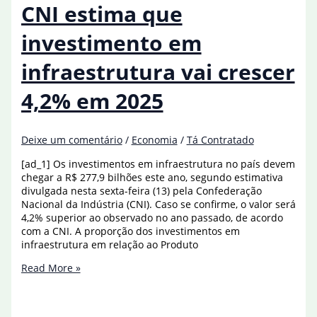
R$
CNI estima que
12
bilhões,
investimento em
estima
diretor
infraestrutura vai crescer
da
PF
4,2% em 2025
Deixe um comentário
/
Economia
/
Tá Contratado
[ad_1] Os investimentos em infraestrutura no país devem
chegar a R$ 277,9 bilhões este ano, segundo estimativa
divulgada nesta sexta-feira (13) pela Confederação
Nacional da Indústria (CNI). Caso se confirme, o valor será
4,2% superior ao observado no ano passado, de acordo
com a CNI. A proporção dos investimentos em
infraestrutura em relação ao Produto
CNI
Read More »
estima
que
investimento