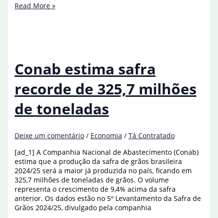
Ministério
Read More »
da
Fazenda
estima
crescimento
de
2,3%
Conab estima safra
do
PIB
recorde de 325,7 milhões
em
2025
de toneladas
Deixe um comentário
/
Economia
/
Tá Contratado
[ad_1] A Companhia Nacional de Abastecimento (Conab)
estima que a produção da safra de grãos brasileira
2024/25 será a maior já produzida no país, ficando em
325,7 milhões de toneladas de grãos. O volume
representa o crescimento de 9,4% acima da safra
anterior. Os dados estão no 5º Levantamento da Safra de
Grãos 2024/25, divulgado pela companhia