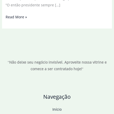
“O então presidente sempre […]
PGR:
Read More »
Bolsonaro
estimulou
acampamentos
para
justificar
intervenção
"
Não deixe seu negócio invisível. Aproveite nossa vitrine e
comece a ser contratado hoje!
"
Navegação
Início