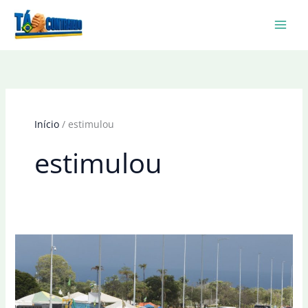
Ir
para
o
conteúdo
Início
estimulou
estimulou