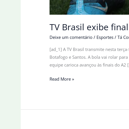
TV Brasil exibe fin
Deixe um comentário
/
Esportes
/
Tá Co
[ad_1] A TV Brasil transmite nesta terç
Botafogo e Santos. A bola vai rolar para
equipe carioca avançou às finais do A2 
TV
Read More »
Brasil
exibe
final
do
Campeonato
Brasileiro