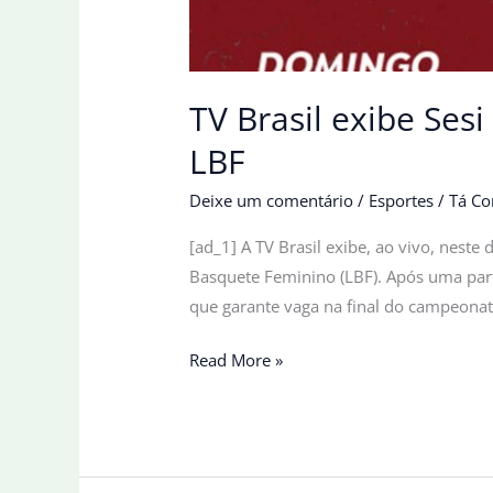
TV Brasil exibe Se
LBF
Deixe um comentário
/
Esportes
/
Tá Co
[ad_1] A TV Brasil exibe, ao vivo, nest
Basquete Feminino (LBF). Após uma parti
que garante vaga na final do campeonat
TV
Read More »
Brasil
exibe
Sesi
Araraquara