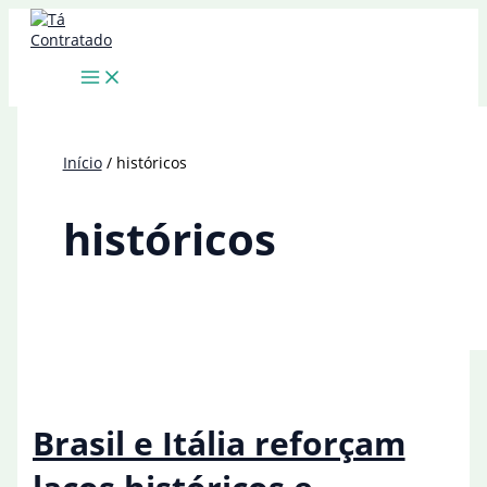
Ir
para
o
conteúdo
Início
históricos
históricos
Brasil e Itália reforçam