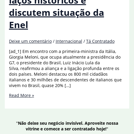
laços históricos e
discutem situação da
Enel
Deixe um comentário
/
Internacional
/
Tá Contratado
[ad_1] Em encontro com a primeira-ministra da Itália,
Giorgia Meloni, que ocupa atualmente a presidência do
G7, o presidente do Brasil, Luiz Inácio Lula da
Silva, reafirmou a aliança e a ligação profunda entre os
dois países. Meloni destacou os 800 mil cidadãos
italianos e 30 milhões de descendentes de italianos que
vivem no Brasil, quase 20% […]
Brasil
Read More »
e
Itália
reforçam
laços
"
Não deixe seu negócio invisível. Aproveite nossa
históricos
vitrine e comece a ser contratado hoje!
"
e