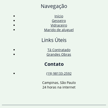
discutem
Navegação
situação
da
Enel
Início
Gesseiro
Vidraceiro
Marido de aluguel
Links Úteis
Tá Contratado
Grandes Obras
Contato
(19) 98133-2592
Campinas, São Paulo
24 horas na internet