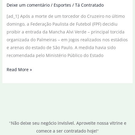
Deixe um comentário
/
Esportes
/
Tá Contratado
[ad_1] Após a morte de um torcedor do Cruzeiro no último
domingo, a Federação Paulista de Futebol (FPF) decidiu
proibir a entrada da Mancha Alvi Verde – principal torcida
organizada do Palmeiras – em jogos realizados nos estádios
e arenas do estado de São Paulo. A medida havia sido
recomendada pelo Ministério Público do Estado
Após
Read More »
morte
de
torcedor,
federação
proíbe
Mancha
"
Não deixe seu negócio invisível. Aproveite nossa vitrine e
Alvi
comece a ser contratado hoje!
"
Verde