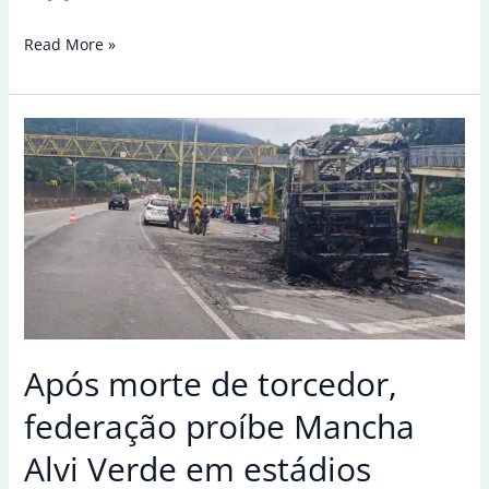
Operação
Read More »
da
Polícia
Civil
mira
seis
torcedores
da
Mancha
Alvi
Verde
Após morte de torcedor,
federação proíbe Mancha
Alvi Verde em estádios