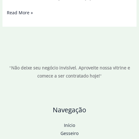
Mapa
Read More »
confirma
gripe
aviária
em
aves
mortas
"
Não deixe seu negócio invisível. Aproveite nossa vitrine e
no
comece a ser contratado hoje!
"
Bioparque
do
Rio
Navegação
Início
Gesseiro