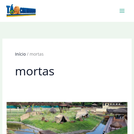
Ir
para
o
conteúdo
Início
mortas
mortas