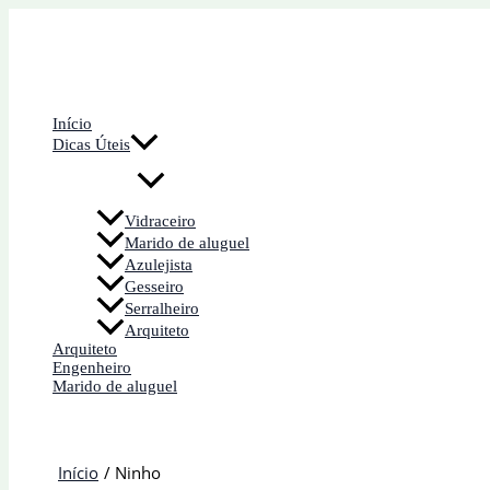
Ir
para
o
conteúdo
Início
Dicas Úteis
Vidraceiro
Marido de aluguel
Azulejista
Gesseiro
Serralheiro
Arquiteto
Arquiteto
Engenheiro
Marido de aluguel
Início
Ninho