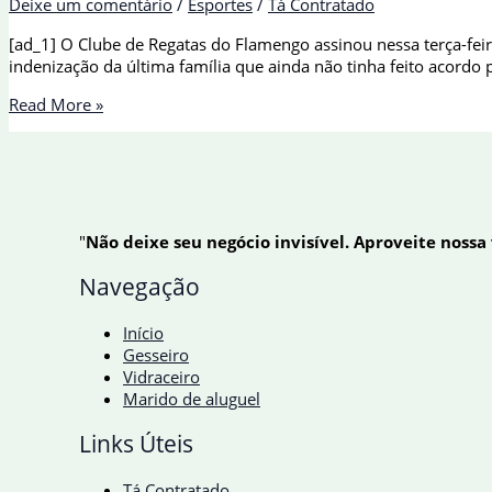
Deixe um comentário
/
Esportes
/
Tá Contratado
[ad_1] O Clube de Regatas do Flamengo assinou nessa terça-feira 
indenização da última família que ainda não tinha feito acord
Flamengo
Read More »
fecha
acordo
com
família
de
goleiro
"
Não deixe seu negócio invisível. Aproveite nossa
morto
no
Navegação
Ninho
do
Início
Urubu
Gesseiro
Vidraceiro
Marido de aluguel
Links Úteis
Tá Contratado