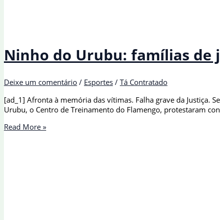
Ninho do Urubu: famílias de j
Deixe um comentário
/
Esportes
/
Tá Contratado
[ad_1] Afronta à memória das vítimas. Falha grave da Justiça.
Urubu, o Centro de Treinamento do Flamengo, protestaram contr
Ninho
Read More »
do
Urubu:
famílias
de
jovens
criticam
“falha
grave
da