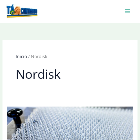
Ir
para
o
conteúdo
Início
Nordisk
Nordisk