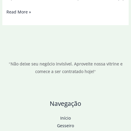
Farmacêutica
Read More »
Novo
Nordisk
anuncia
investimento
de
R$
"
Não deixe seu negócio invisível. Aproveite nossa vitrine e
6,4
comece a ser contratado hoje!
"
bi
no
Brasil
Navegação
Início
Gesseiro