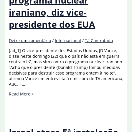
programa nuclear
iraniano, diz vice-
presidente dos EUA
Deixe um comentário
/
Internacional
/
Tá Contratado
[ad_1] O vice-presidente dos Estados Unidos, JD Vance,
disse neste domingo (22) que o país não está em guerra
contra o Irã, mas sim contra o programa nuclear iraniano.
“Acho que o presidente {Donald Trump} tomou medidas
decisivas para destruir esse programa ontem à noite”,
afirmou Vance em entrevista à emissora de TV americana,
ABC. […]
Guerra
Read More »
é
contra
programa
nuclear
iraniano,
diz