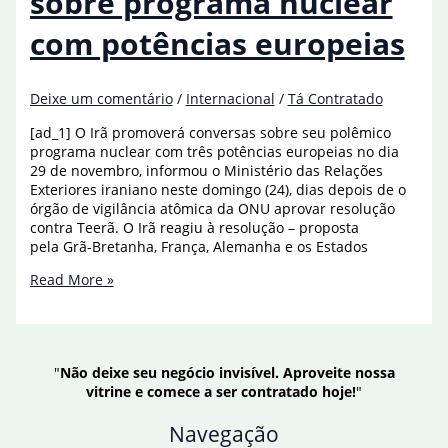
sobre programa nuclear
viola
obrigações
com potências europeias
Deixe um comentário
/
Internacional
/
Tá Contratado
[ad_1] O Irã promoverá conversas sobre seu polêmico
programa nuclear com três potências europeias no dia
29 de novembro, informou o Ministério das Relações
Exteriores iraniano neste domingo (24), dias depois de o
órgão de vigilância atômica da ONU aprovar resolução
contra Teerã. O Irã reagiu à resolução – proposta
pela Grã-Bretanha, França, Alemanha e os Estados
Irã
Read More »
fará
negociações
sobre
programa
"
Não deixe seu negócio invisível. Aproveite nossa
nuclear
vitrine e comece a ser contratado hoje!
"
com
potências
Navegação
europeias