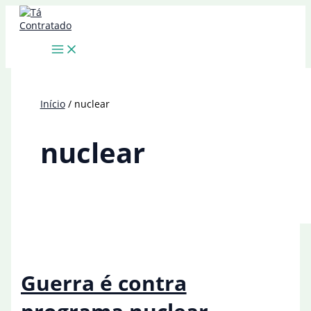
Ir
para
o
conteúdo
Início
nuclear
nuclear
Guerra é contra