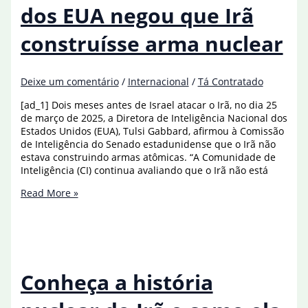
agência
dos EUA negou que Irã
alerta
para
construísse arma nuclear
riscos
Deixe um comentário
/
Internacional
/
Tá Contratado
[ad_1] Dois meses antes de Israel atacar o Irã, no dia 25
de março de 2025, a Diretora de Inteligência Nacional dos
Estados Unidos (EUA), Tulsi Gabbard, afirmou à Comissão
de Inteligência do Senado estadunidense que o Irã não
estava construindo armas atômicas. “A Comunidade de
Inteligência (CI) continua avaliando que o Irã não está
Em
Read More »
março,
inteligência
dos
EUA
negou
que
Conheça a história
Irã
construísse