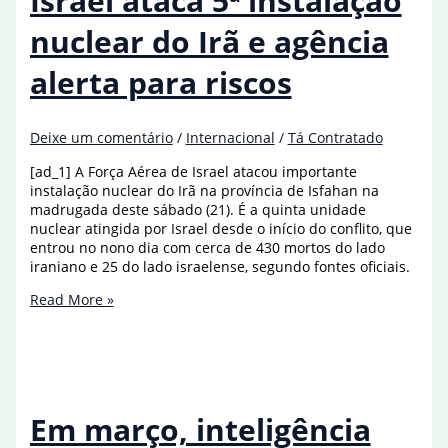
Israel ataca 5ª instalação
vice-
presidente
nuclear do Irã e agência
dos
EUA
alerta para riscos
Deixe um comentário
/
Internacional
/
Tá Contratado
[ad_1] A Força Aérea de Israel atacou importante
instalação nuclear do Irã na província de Isfahan na
madrugada deste sábado (21). É a quinta unidade
nuclear atingida por Israel desde o início do conflito, que
entrou no nono dia com cerca de 430 mortos do lado
iraniano e 25 do lado israelense, segundo fontes oficiais.
Israel
Read More »
ataca
5ª
instalação
nuclear
do
Irã
Em março, inteligência
e