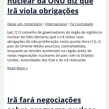
nuclear da ONU diz que
explica
guerra
Irã viola obrigações
de
Israel
Deixe um comentário
/
Internacional
/
Tá Contratado
[ad_1] O conselho de governadores do órgão de vigilância
nuclear da ONU declarou que o Irã violou suas
obrigações de não-proliferação, nesta quinta-feira (12). O
país do Oriente Médio anunciou contramedidas,
enquanto as tensões aumentam na região antes de
novas negociações nucleares do país com os Estados
Unidos. Autoridades dos EUA e do Irã realizarão
Órgão
Read More »
de
vigilância
nuclear
da
ONU
diz
Irã fará negociações
que
Irã