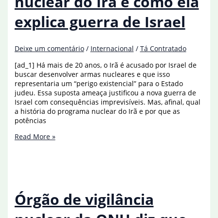
nuclear do Irã e como ela
arma
nuclear
explica guerra de Israel
Deixe um comentário
/
Internacional
/
Tá Contratado
[ad_1] Há mais de 20 anos, o Irã é acusado por Israel de
buscar desenvolver armas nucleares e que isso
representaria um “perigo existencial” para o Estado
judeu. Essa suposta ameaça justificou a nova guerra de
Israel com consequências imprevisíveis. Mas, afinal, qual
a história do programa nuclear do Irã e por que as
potências
Conheça
Read More »
a
história
nuclear
do
Irã
e
Órgão de vigilância
como
ela