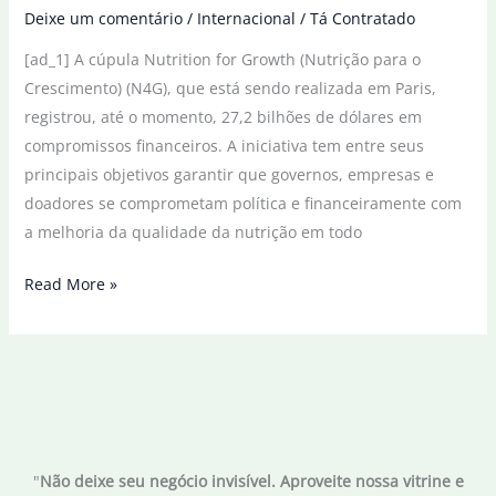
Deixe um comentário
/
Internacional
/
Tá Contratado
[ad_1] A cúpula Nutrition for Growth (Nutrição para o
Crescimento) (N4G), que está sendo realizada em Paris,
registrou, até o momento, 27,2 bilhões de dólares em
compromissos financeiros. A iniciativa tem entre seus
principais objetivos garantir que governos, empresas e
doadores se comprometam política e financeiramente com
a melhoria da qualidade da nutrição em todo
Cúpula
Read More »
na
França
soma
27,2
bi
de
"
Não deixe seu negócio invisível. Aproveite nossa vitrine e
dólares