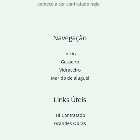
comece a ser contratado hoje!
"
em
verbas
para
nutrição
Navegação
Início
Gesseiro
Vidraceiro
Marido de aluguel
Links Úteis
Tá Contratado
Grandes Obras