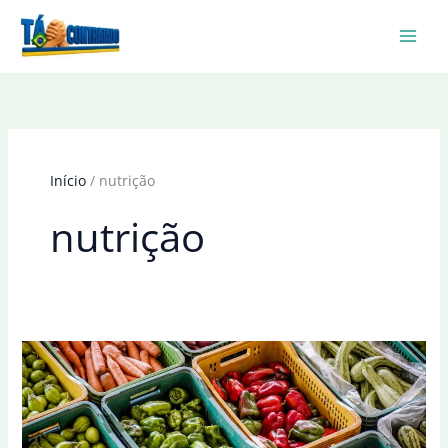
Ir
para
o
conteúdo
Início
nutrição
nutrição