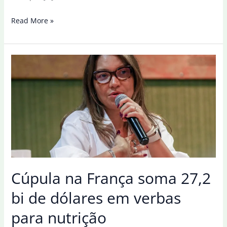
Cúpula
Read More »
se
encerra
na
França
com
US$
27,55
bilhões
para
nutrição
Cúpula na França soma 27,2
bi de dólares em verbas
para nutrição