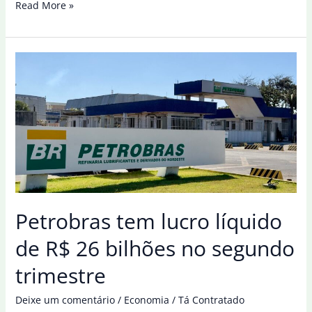
Diretor
Read More »
da
Petrobras
atribui
queda
na
bolsa
a
montante
de
dividendos
Petrobras tem lucro líquido
de R$ 26 bilhões no segundo
trimestre
Deixe um comentário
/
Economia
/
Tá Contratado