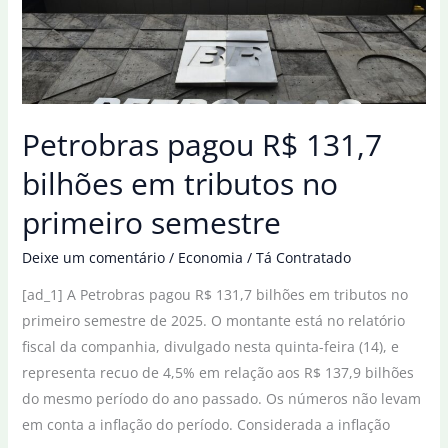
da
Petrobras
Petrobras pagou R$ 131,7
bilhões em tributos no
primeiro semestre
Deixe um comentário
/
Economia
/
Tá Contratado
[ad_1] A Petrobras pagou R$ 131,7 bilhões em tributos no
primeiro semestre de 2025. O montante está no relatório
fiscal da companhia, divulgado nesta quinta-feira (14), e
representa recuo de 4,5% em relação aos R$ 137,9 bilhões
do mesmo período do ano passado. Os números não levam
em conta a inflação do período. Considerada a inflação