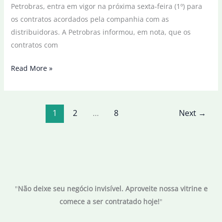
Petrobras, entra em vigor na próxima sexta-feira (1º) para
os contratos acordados pela companhia com as
distribuidoras. A Petrobras informou, em nota, que os
contratos com
Gás
Read More »
para
as
distribuidoras
1
2
…
8
Next
→
terá
queda
de
14%,
anuncia
Petrobras
"
Não deixe seu negócio invisível. Aproveite nossa vitrine e
comece a ser contratado hoje!
"