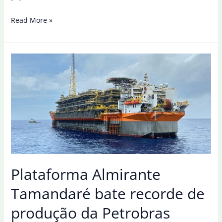
Federação
Read More »
critica
lei
que
desobriga
Petrobras
de
operar
todo
o
pré-
sal
Plataforma Almirante
Tamandaré bate recorde de
produção da Petrobras