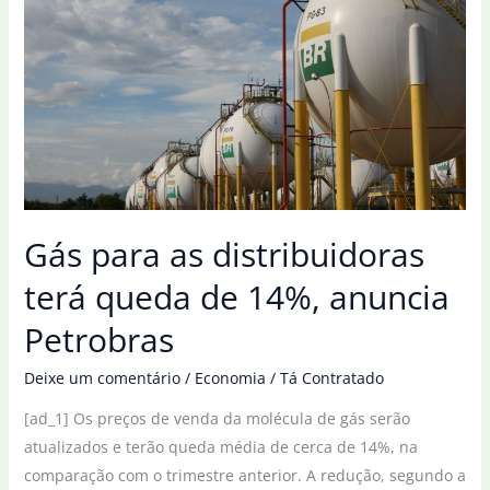
de
todo
o
petróleo
vendido
pela
Petrobras
Gás para as distribuidoras
terá queda de 14%, anuncia
Petrobras
Deixe um comentário
/
Economia
/
Tá Contratado
[ad_1] Os preços de venda da molécula de gás serão
atualizados e terão queda média de cerca de 14%, na
comparação com o trimestre anterior. A redução, segundo a