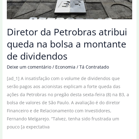
de
cozinha
Diretor da Petrobras atribui
queda na bolsa a montante
de dividendos
Deixe um comentário
/
Economia
/
Tá Contratado
[ad_1] A insatisfação com o volume de dividendos que
serão pagos aos acionistas explicam a forte queda das
ações da Petrobras no pregão desta sexta-feira (8) na B3, a
bolsa de valores de São Paulo. A avaliação é do diretor
Financeiro e de Relacionamento com Investidores,
Fernando Melgarejo. “Talvez, tenha sido frustrada um
pouco [a expectativa