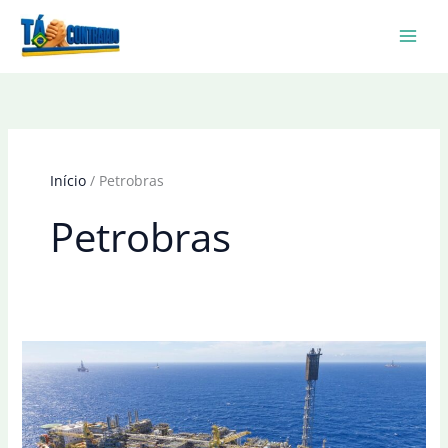
Ir
para
o
conteúdo
Início
Petrobras
Petrobras