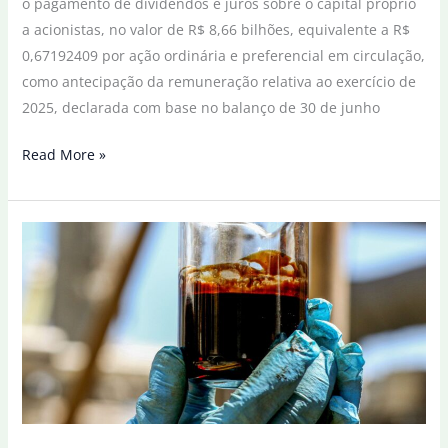
o pagamento de dividendos e juros sobre o capital próprio
a acionistas, no valor de R$ 8,66 bilhões, equivalente a R$
0,67192409 por ação ordinária e preferencial em circulação,
como antecipação da remuneração relativa ao exercício de
2025, declarada com base no balanço de 30 de junho
Petrobras
Read More »
aprova
pagamento
de
dividendos
a
acionistas