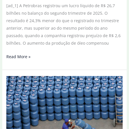
[ad_1] A Petrobras registrou um lucro líquido de R$ 26,7
bilhões no balanço do segundo trimestre de 2025. O
resultado é 24,3% menor do que o registrado no trimestre
anterior, mas superior ao do mesmo período do ano
passado, quando a companhia registrou prejuízo de R$ 2,6
bilhões. O aumento da produção de óleo compensou
Petrobras
Read More »
tem
lucro
líquido
de
R$
26
bilhões
no
segundo