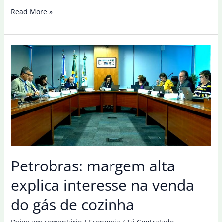
Petrobras
Read More »
pagou
R$
131,7
bilhões
em
tributos
no
primeiro
semestre
Petrobras: margem alta
explica interesse na venda
do gás de cozinha
Deixe um comentário
/
Economia
/
Tá Contratado