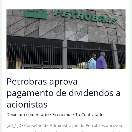
Petrobras
aprova
volta
da
distribuição
de
gás
de
cozinha
Petrobras aprova
pagamento de dividendos a
acionistas
Deixe um comentário
/
Economia
/
Tá Contratado
[ad_1] O Conselho de Administração da Petrobras aprovou