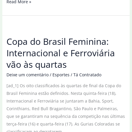
Copa
Read More »
do
Brasil
Feminina
terá
Copa do Brasil Feminina:
São
Paulo
Internacional e Ferroviária
e
vão às quartas
Corinthians
nas
Deixe um comentário
/
Esportes
/
Tá Contratado
quartas
[ad_1] Os oito classificados às quartas de final da Copa do
Brasil Feminina estão definidos. Nesta quinta-feira (18),
Internacional e Ferroviária se juntaram a Bahia, Sport,
Corinthians, Red Bull Bragantino, São Paulo e Palmeiras,
que se garantiram na sequência da competição nas últimas
terça-feira (16) e quarta-feira (17). As Gurias Coloradas se
classificaram ao derrotarem