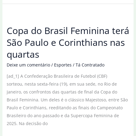
Bahia
abrem
quartas
Copa do Brasil Feminina terá
de
final
São Paulo e Corinthians nas
da
quartas
Copa
do
Deixe um comentário
/
Esportes
/
Tá Contratado
Brasil
[ad_1] A Confederação Brasileira de Futebol (CBF)
Feminina
sorteou, nesta sexta-feira (19), em sua sede, no Rio de
Janeiro, os confrontos das quartas de final da Copa do
Brasil Feminina. Um deles é o clássico Majestoso, entre São
Paulo e Corinthians, reeditando as finais do Campeonato
Brasileiro do ano passado e da Supercopa Feminina de
2025. Na decisão do