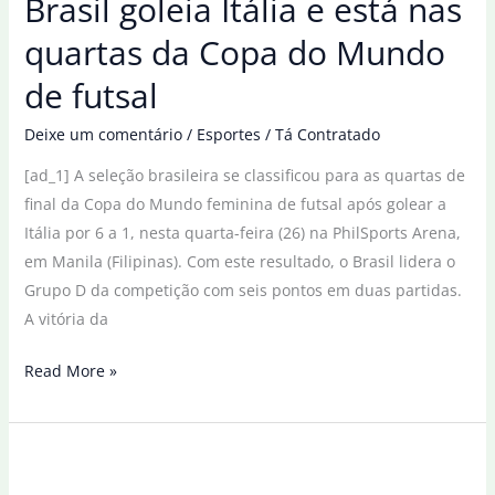
Brasil goleia Itália e está nas
Mundial
de
quartas da Copa do Mundo
handebol
de futsal
feminino
Deixe um comentário
/
Esportes
/
Tá Contratado
[ad_1] A seleção brasileira se classificou para as quartas de
final da Copa do Mundo feminina de futsal após golear a
Itália por 6 a 1, nesta quarta-feira (26) na PhilSports Arena,
em Manila (Filipinas). Com este resultado, o Brasil lidera o
Grupo D da competição com seis pontos em duas partidas.
A vitória da
Brasil
Read More »
goleia
Itália
e
está