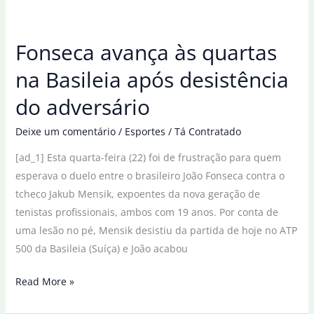
nos
pênaltis
Fonseca avança às quartas
e
vai
na Basileia após desistência
às
do adversário
quartas
do
Deixe um comentário
/
Esportes
/
Tá Contratado
Mundial
[ad_1] Esta quarta-feira (22) foi de frustração para quem
Sub-
esperava o duelo entre o brasileiro João Fonseca contra o
17
tcheco Jakub Mensik, expoentes da nova geração de
tenistas profissionais, ambos com 19 anos. Por conta de
uma lesão no pé, Mensik desistiu da partida de hoje no ATP
500 da Basileia (Suíça) e João acabou
Fonseca
Read More »
avança