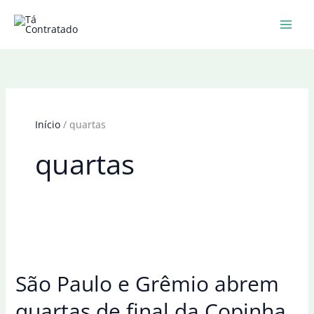
Ir
para
o
conteúdo
Início
quartas
quartas
São Paulo e Grêmio abrem
quartas de final da Copinha