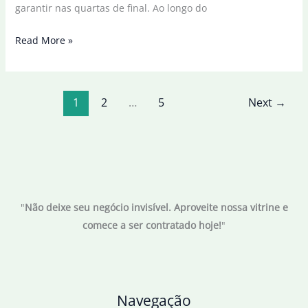
garantir nas quartas de final. Ao longo do
Quarteto
Read More »
paulista
vai
às
1
2
…
5
Next
→
quartas
de
final
da
Copa
do
"
Não deixe seu negócio invisível. Aproveite nossa vitrine e
Brasil
comece a ser contratado hoje!
"
Feminina
Navegação