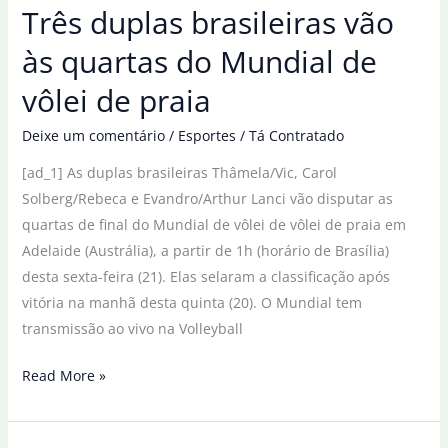
Três duplas brasileiras vão
nas
quartas
às quartas do Mundial de
da
vôlei de praia
Copa
do
Deixe um comentário
/
Esportes
/
Tá Contratado
Mundo
[ad_1] As duplas brasileiras Thâmela/Vic, Carol
de
Solberg/Rebeca e Evandro/Arthur Lanci vão disputar as
futsal
quartas de final do Mundial de vôlei de vôlei de praia em
Adelaide (Austrália), a partir de 1h (horário de Brasília)
desta sexta-feira (21). Elas selaram a classificação após
vitória na manhã desta quinta (20). O Mundial tem
transmissão ao vivo na Volleyball
Três
Read More »
duplas
brasileiras