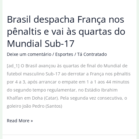
vão
às
Brasil despacha França nos
quartas
do
pênaltis e vai às quartas do
Mundial
Mundial Sub-17
de
vôlei
Deixe um comentário
/
Esportes
/
Tá Contratado
de
[ad_1] O Brasil avançou às quartas de final do Mundial de
praia
futebol masculino Sub-17 ao derrotar a França nos pênaltis
por 4 a 3, após arrancar o empate em 1 a 1 aos 44 minutos
do segundo tempo regulamentar, no Estádio Ibrahim
Khalfan em Doha (Catar). Pela segunda vez consecutiva, o
goleiro João Pedro (Santos)
Brasil
Read More »
despacha
França