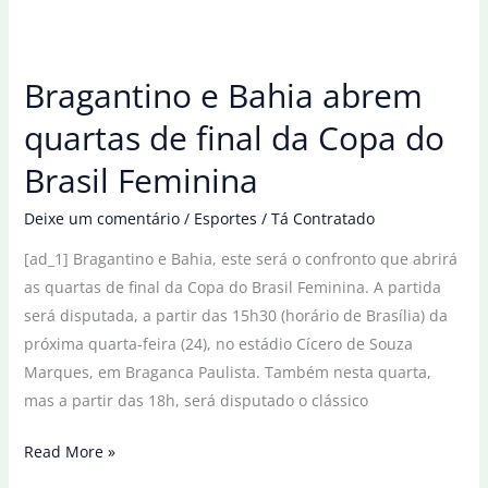
às
quartas
na
Bragantino e Bahia abrem
Basileia
após
quartas de final da Copa do
desistência
Brasil Feminina
do
adversário
Deixe um comentário
/
Esportes
/
Tá Contratado
[ad_1] Bragantino e Bahia, este será o confronto que abrirá
as quartas de final da Copa do Brasil Feminina. A partida
será disputada, a partir das 15h30 (horário de Brasília) da
próxima quarta-feira (24), no estádio Cícero de Souza
Marques, em Braganca Paulista. Também nesta quarta,
mas a partir das 18h, será disputado o clássico
Bragantino
Read More »
e