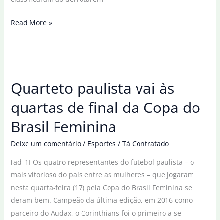
Copa
Read More »
do
Brasil
Feminina:
Internacional
Quarteto paulista vai às
e
Ferroviária
quartas de final da Copa do
vão
Brasil Feminina
às
quartas
Deixe um comentário
/
Esportes
/
Tá Contratado
[ad_1] Os quatro representantes do futebol paulista – o
mais vitorioso do país entre as mulheres – que jogaram
nesta quarta-feira (17) pela Copa do Brasil Feminina se
deram bem. Campeão da última edição, em 2016 como
parceiro do Audax, o Corinthians foi o primeiro a se