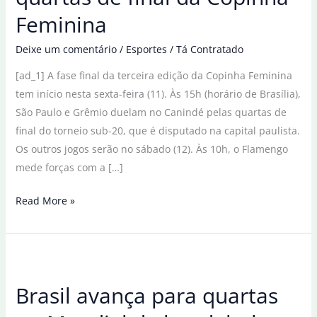
Feminina
Deixe um comentário
/
Esportes
/
Tá Contratado
[ad_1] A fase final da terceira edição da Copinha Feminina
tem início nesta sexta-feira (11). Às 15h (horário de Brasília),
São Paulo e Grêmio duelam no Canindé pelas quartas de
final do torneio sub-20, que é disputado na capital paulista.
Os outros jogos serão no sábado (12). Às 10h, o Flamengo
mede forças com a […]
São
Read More »
Paulo
e
Grêmio
abrem
Brasil avança para quartas
quartas
de