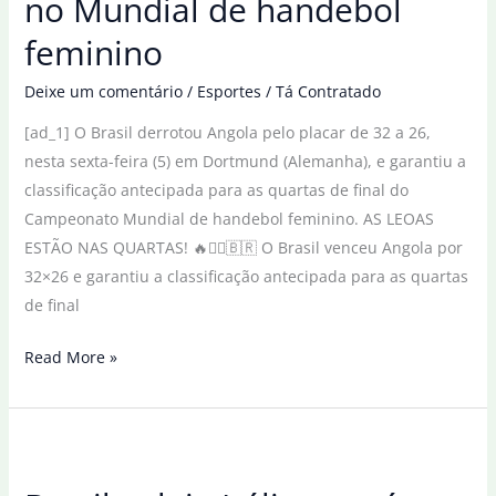
no Mundial de handebol
final
feminino
da
Copinha
Deixe um comentário
/
Esportes
/
Tá Contratado
Feminina
[ad_1] O Brasil derrotou Angola pelo placar de 32 a 26,
nesta sexta-feira (5) em Dortmund (Alemanha), e garantiu a
classificação antecipada para as quartas de final do
Campeonato Mundial de handebol feminino. AS LEOAS
ESTÃO NAS QUARTAS! 🔥🤾‍♀️🇧🇷 O Brasil venceu Angola por
32×26 e garantiu a classificação antecipada para as quartas
de final
Brasil
Read More »
avança
para
quartas
no