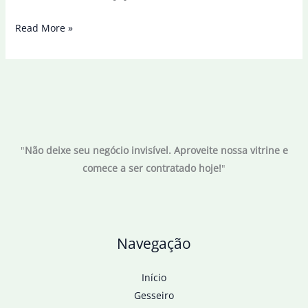
BC
Read More »
limita
valores
entre
registradoras
de
recebíveis
"
Não deixe seu negócio invisível. Aproveite nossa vitrine e
de
comece a ser contratado hoje!
"
cartões
Navegação
Início
Gesseiro