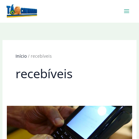
Ir
para
o
conteúdo
Início
recebíveis
recebíveis