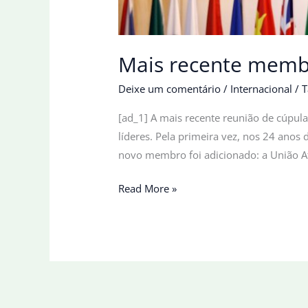
Mais recente membr
Deixe um comentário
/
Internacional
/
T
[ad_1] A mais recente reunião de cúpul
líderes. Pela primeira vez, nos 24 ano
novo membro foi adicionado: a União Af
Mais
Read More »
recente
membro
do
G20,
União
Africana