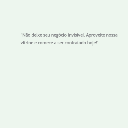
representa
55
países
"
Não deixe seu negócio invisível. Aproveite nossa
vitrine e comece a ser contratado hoje!
"