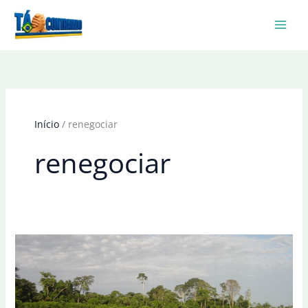
Ir
para
o
conteúdo
Início
renegociar
renegociar