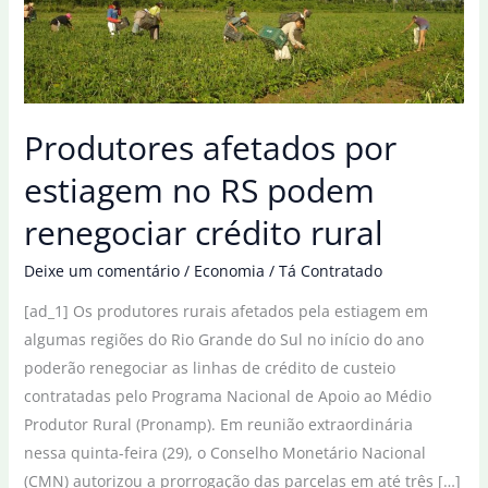
Produtores afetados por
estiagem no RS podem
renegociar crédito rural
Deixe um comentário
/
Economia
/
Tá Contratado
[ad_1] Os produtores rurais afetados pela estiagem em
algumas regiões do Rio Grande do Sul no início do ano
poderão renegociar as linhas de crédito de custeio
contratadas pelo Programa Nacional de Apoio ao Médio
Produtor Rural (Pronamp). Em reunião extraordinária
nessa quinta-feira (29), o Conselho Monetário Nacional
(CMN) autorizou a prorrogação das parcelas em até três […]