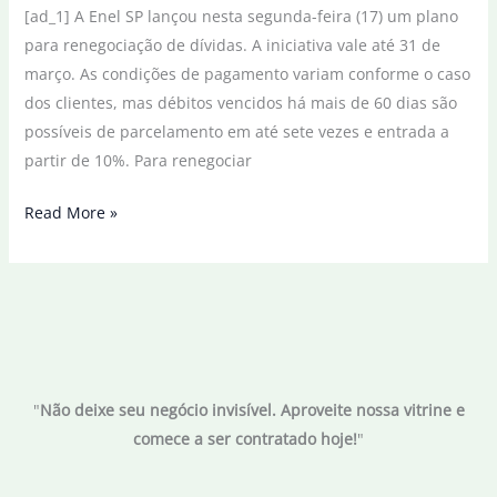
[ad_1] A Enel SP lançou nesta segunda-feira (17) um plano
para renegociação de dívidas. A iniciativa vale até 31 de
março. As condições de pagamento variam conforme o caso
dos clientes, mas débitos vencidos há mais de 60 dias são
possíveis de parcelamento em até sete vezes e entrada a
partir de 10%. Para renegociar
Enel
Read More »
faz
mutirão
para
cliente
renegociar
débitos
"
Não deixe seu negócio invisível. Aproveite nossa vitrine e
comece a ser contratado hoje!
"