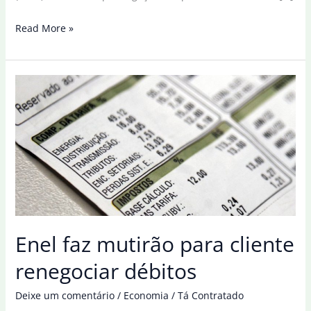
Produtores
Read More »
afetados
por
estiagem
no
RS
podem
renegociar
crédito
rural
Enel faz mutirão para cliente
renegociar débitos
Deixe um comentário
/
Economia
/
Tá Contratado