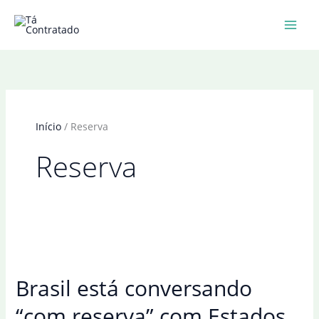
Ir
para
o
conteúdo
Início
Reserva
Reserva
Brasil está conversando
“com reserva” com Estados