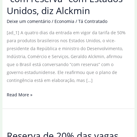
Unidos, diz Alckmin
Deixe um comentário
/
Economia
/
Tá Contratado
[ad_1] A quatro dias da entrada em vigor da tarifa de 50%
para produtos brasileiros nos Estados Unidos, o vice-
presidente da República e ministro do Desenvolvimento,
Indústria, Comércio e Serviços, Geraldo Alckmin, afirmou
que o Brasil está conversando “com reservas” com o
governo estadunidense. Ele reafirmou que o plano de
contingência está em elaboração, mas […]
Brasil
Read More »
está
conversando
“com
reserva”
Reserva de 20% das vagas
com