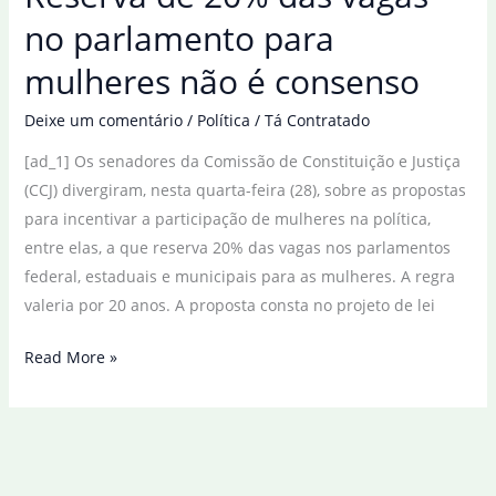
Estados
no parlamento para
Unidos,
mulheres não é consenso
diz
Alckmin
Deixe um comentário
/
Política
/
Tá Contratado
[ad_1] Os senadores da Comissão de Constituição e Justiça
(CCJ) divergiram, nesta quarta-feira (28), sobre as propostas
para incentivar a participação de mulheres na política,
entre elas, a que reserva 20% das vagas nos parlamentos
federal, estaduais e municipais para as mulheres. A regra
valeria por 20 anos. A proposta consta no projeto de lei
Reserva
Read More »
de
20%
das
vagas