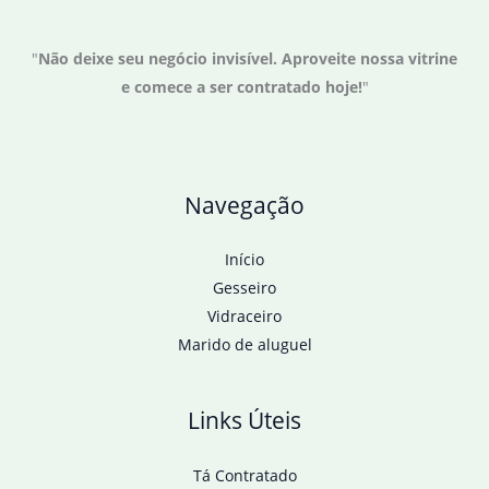
no
parlamento
"
Não deixe seu negócio invisível. Aproveite nossa vitrine
para
e comece a ser contratado hoje!
"
mulheres
não
é
consenso
Navegação
Início
Gesseiro
Vidraceiro
Marido de aluguel
Links Úteis
Tá Contratado