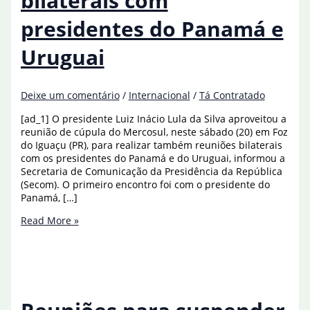
bilaterais com
presidentes do Panamá e
Uruguai
Deixe um comentário
/
Internacional
/
Tá Contratado
[ad_1] O presidente Luiz Inácio Lula da Silva aproveitou a
reunião de cúpula do Mercosul, neste sábado (20) em Foz
do Iguaçu (PR), para realizar também reuniões bilaterais
com os presidentes do Panamá e do Uruguai, informou a
Secretaria de Comunicação da Presidência da República
(Secom). O primeiro encontro foi com o presidente do
Panamá, […]
Lula
Read More »
tem
reuniões
bilaterais
com
presidentes
do