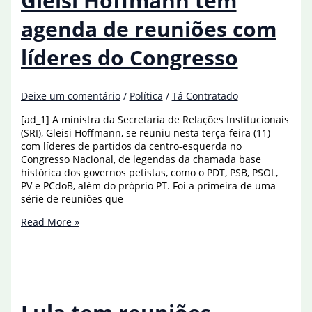
Gleisi Hoffmann tem
diz
Mauro
agenda de reuniões com
Vieira
líderes do Congresso
Deixe um comentário
/
Política
/
Tá Contratado
[ad_1] A ministra da Secretaria de Relações Institucionais
(SRI), Gleisi Hoffmann, se reuniu nesta terça-feira (11)
com líderes de partidos da centro-esquerda no
Congresso Nacional, de legendas da chamada base
histórica dos governos petistas, como o PDT, PSB, PSOL,
PV e PCdoB, além do próprio PT. Foi a primeira de uma
série de reuniões que
Gleisi
Read More »
Hoffmann
tem
agenda
de
reuniões
com