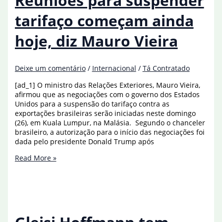
Reuniões para suspender
Panamá
e
tarifaço começam ainda
Uruguai
hoje, diz Mauro Vieira
Deixe um comentário
/
Internacional
/
Tá Contratado
[ad_1] O ministro das Relações Exteriores, Mauro Vieira,
afirmou que as negociações com o governo dos Estados
Unidos para a suspensão do tarifaço contra as
exportações brasileiras serão iniciadas neste domingo
(26), em Kuala Lumpur, na Malásia. Segundo o chanceler
brasileiro, a autorização para o início das negociações foi
dada pelo presidente Donald Trump após
Reuniões
Read More »
para
suspender
tarifaço
começam
ainda
hoje,