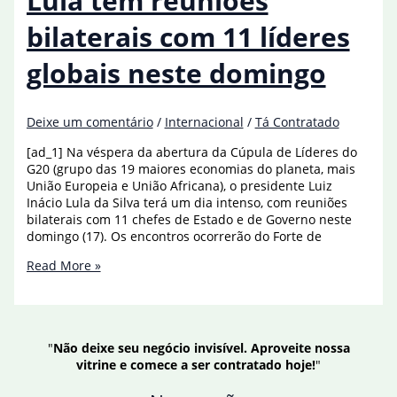
Lula tem reuniões
líderes
do
bilaterais com 11 líderes
Congresso
globais neste domingo
Deixe um comentário
/
Internacional
/
Tá Contratado
[ad_1] Na véspera da abertura da Cúpula de Líderes do
G20 (grupo das 19 maiores economias do planeta, mais
União Europeia e União Africana), o presidente Luiz
Inácio Lula da Silva terá um dia intenso, com reuniões
bilaterais com 11 chefes de Estado e de Governo neste
domingo (17). Os encontros ocorrerão do Forte de
Lula
Read More »
tem
reuniões
bilaterais
com
"
Não deixe seu negócio invisível. Aproveite nossa
11
vitrine e comece a ser contratado hoje!
"
líderes
globais