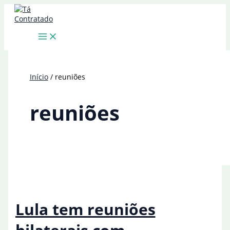
Ir
para
o
conteúdo
Início
reuniões
reuniões
Lula tem reuniões