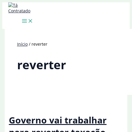
Ir
para
o
conteúdo
Início
reverter
reverter
Governo vai trabalhar