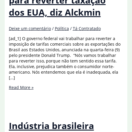
para reverter taxação
dos EUA, diz Alckmin
Deixe um comentário
/
Política
/
Tá Contratado
[ad_1] O governo federal vai trabalhar para reverter a
imposição de tarifas comerciais sobre as exportações do
Brasil aos Estados Unidos, anunciada na quarta-feira (9)
pelo presidente Donald Trump. “Nós vamos trabalhar
para reverter isso, porque não tem sentido essa tarifa.
Ela, inclusive, prejudica também o consumidor norte-
americano. Nós entendemos que ela é inadequada, ela
[…]
Governo
Read More »
vai
trabalhar
para
reverter
taxação
dos
Indústria brasileira
EUA,
diz