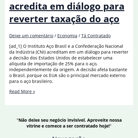
acredita em diálogo para
Alckmin
reverter taxação do aço
Deixe um comentário
/
Economia
/
Tá Contratado
[ad_1] O Instituto Aço Brasil e a Confederação Nacional
da Indústria (CNI) acreditam em um diálogo para reverter
a decisão dos Estados Unidos de estabelecer uma
alíquota de importação de 25% para o aço,
independentemente da origem. A decisão afeta bastante
o Brasil, porque os EUA são o principal mercado externo
para o aço brasileiro.
Indústria
Read More »
brasileira
acredita
em
diálogo
"
Não deixe seu negócio invisível. Aproveite nossa
para
vitrine e comece a ser contratado hoje!
"
reverter
taxação
do