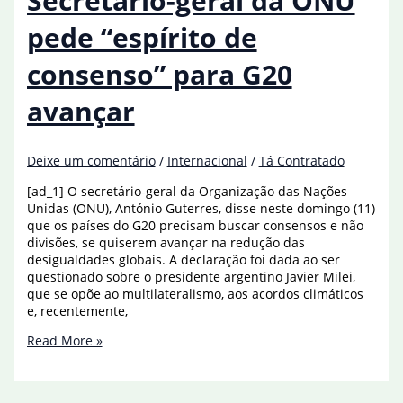
Secretário-geral da ONU
secretário-
geral
pede “espírito de
da
ONU
consenso” para G20
avançar
Deixe um comentário
/
Internacional
/
Tá Contratado
[ad_1] O secretário-geral da Organização das Nações
Unidas (ONU), António Guterres, disse neste domingo (11)
que os países do G20 precisam buscar consensos e não
divisões, se quiserem avançar na redução das
desigualdades globais. A declaração foi dada ao ser
questionado sobre o presidente argentino Javier Milei,
que se opõe ao multilateralismo, aos acordos climáticos
e, recentemente,
Secretário-
Read More »
geral
da
ONU