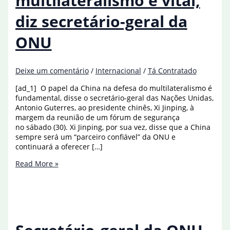
multilateralismo é vital,
diz secretário-geral da
ONU
Deixe um comentário
/
Internacional
/
Tá Contratado
[ad_1] O papel da China na defesa do multilateralismo é
fundamental, disse o secretário-geral das Nações Unidas,
Antonio Guterres, ao presidente chinês, Xi Jinping, à
margem da reunião de um fórum de segurança
no sábado (30). Xi Jinping, por sua vez, disse que a China
sempre será um “parceiro confiável” da ONU e
continuará a oferecer […]
Apoio
Read More »
chinês
ao
multilateralismo
é
vital,
diz