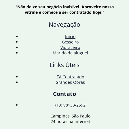
pede
"
Não deixe seu negócio invisível. Aproveite nossa
“espírito
vitrine e comece a ser contratado hoje!
"
de
consenso”
Navegação
para
G20
avançar
Início
Gesseiro
Vidraceiro
Marido de aluguel
Links Úteis
Tá Contratado
Grandes Obras
Contato
(19) 98133-2592
Campinas, São Paulo
24 horas na internet