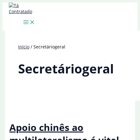
Ir
para
o
conteúdo
Início
Secretáriogeral
Secretáriogeral
Apoio chinês ao