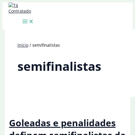
Ir
para
o
conteúdo
Início
semifinalistas
semifinalistas
Goleadas e penalidades