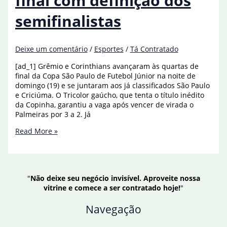
final com definição dos
semifinalistas
Deixe um comentário
/
Esportes
/
Tá Contratado
[ad_1] Grêmio e Corinthians avançaram às quartas de
final da Copa São Paulo de Futebol Júnior na noite de
domingo (19) e se juntaram aos já classificados São Paulo
e Criciúma. O Tricolor gaúcho, que tenta o título inédito
da Copinha, garantiu a vaga após vencer de virada o
Palmeiras por 3 a 2. Já
Copinha
Read More »
entra
na
reta
final
"
Não deixe seu negócio invisível. Aproveite nossa
com
vitrine e comece a ser contratado hoje!
"
definição
dos
Navegação
semifinalistas