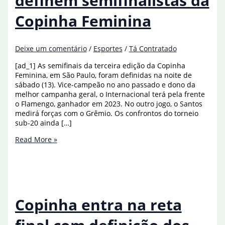
definem semifinalistas da
Copinha Feminina
Deixe um comentário
/
Esportes
/
Tá Contratado
[ad_1] As semifinais da terceira edição da Copinha
Feminina, em São Paulo, foram definidas na noite de
sábado (13). Vice-campeão no ano passado e dono da
melhor campanha geral, o Internacional terá pela frente
o Flamengo, ganhador em 2023. No outro jogo, o Santos
medirá forças com o Grêmio. Os confrontos do torneio
sub-20 ainda […]
Goleadas
Read More »
e
penalidades
definem
semifinalistas
da
Copinha
Copinha entra na reta
Feminina