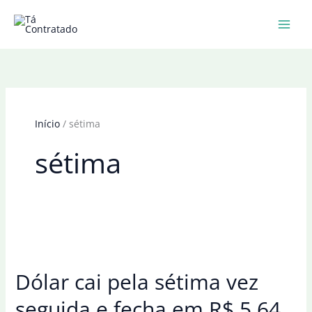
Ir
para
o
conteúdo
Início
sétima
sétima
Dólar cai pela sétima vez
seguida e fecha em R$ 5,64