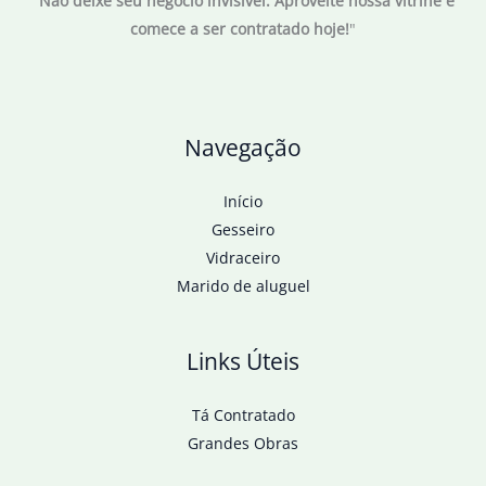
"
Não deixe seu negócio invisível. Aproveite nossa vitrine e
fecha
comece a ser contratado hoje!
"
em
R$
5,64
Navegação
Início
Gesseiro
Vidraceiro
Marido de aluguel
Links Úteis
Tá Contratado
Grandes Obras