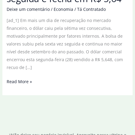
Deixe um comentário
/
Economia
/
Tá Contratado
[ad_1] Em mais um dia de recuperação no mercado
financeiro, o dólar caiu pela sétima vez consecutiva,
motivado principalmente por fatores internos. A bolsa de
valores subiu pela sexta vez seguida e continua no maior
nível desde setembro do ano passado. O dólar comercial
encerrou esta segunda-feira (28) vendido a R$ 5,648, com
recuo de […]
Dólar
Read More »
cai
pela
sétima
vez
seguida
e