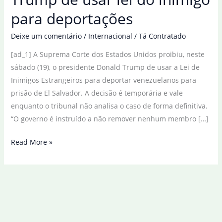
para deportações
Deixe um comentário
/
Internacional
/
Tá Contratado
[ad_1] A Suprema Corte dos Estados Unidos proibiu, neste
sábado (19), o presidente Donald Trump de usar a Lei de
Inimigos Estrangeiros para deportar venezuelanos para
prisão de El Salvador. A decisão é temporária e vale
enquanto o tribunal não analisa o caso de forma definitiva.
“O governo é instruído a não remover nenhum membro […]
Suprema
Read More »
Corte
impede
Trump
de
usar
lei