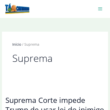
Ir
para
o
conteúdo
Início
Suprema
Suprema
Suprema Corte impede
Trump de usar lei do inimigo