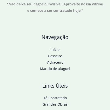
"
Não deixe seu negócio invisível. Aproveite nossa vitrine
do
e comece a ser contratado hoje!
"
inimigo
para
deportações
Navegação
Início
Gesseiro
Vidraceiro
Marido de aluguel
Links Úteis
Tá Contratado
Grandes Obras