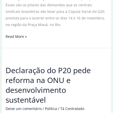
Esses são os pilares das demandas que as centrais
sindicais brasileiras vão levar para a Cúpula Social do G20,
prevista para o ocorrer entre os dias 14 e 16 de novembro,
na região da Praça Mauá, no Rio
Trabalho
Read More »
justo
e
sustentável
é
Declaração do P20 pede
pauta
das
reforma na ONU e
centrais
desenvolvimento
sindicais
para
sustentável
o
G20
Deixe um comentário
/
Política
/
Tá Contratado