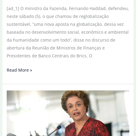
[ad_1] O ministro da Fazenda, Fernando Haddad, defendeu,
neste sábado (5), o que chamou de reglobalização
sustentável, “uma nova aposta na globalização, dessa vez
baseada no desenvolvimento social, econômico e ambiental
da humanidade como um todo”, disse no discurso de
abertura da Reunião de Ministros de Finanças e
Presidentes de Banco Centrais do Brics. O
Haddad
Read More »
defende
reglobalização
sustentável
e
taxação
de
super-
ricos