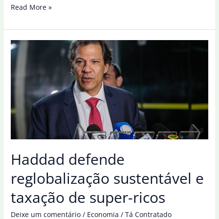
Comitê
Read More »
mira
expansão
sustentável
da
pesca
amadora
e
esportiva
no
país
Haddad defende
reglobalização sustentável e
taxação de super-ricos
Deixe um comentário
/
Economia
/
Tá Contratado