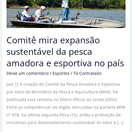
Comitê mira expansão
sustentável da pesca
amadora e esportiva no país
Deixe um comentário
/
Esportes
/
Tá Contratado
[ad_1] A criação do Comitê da Pesca Amadora e Esportiva,
por meio do Ministério da Pesca e Aquicultura (MPA), foi
publicada esta semana no Diário Oficial da União (DOU).
Entre as competências do órgão, elencadas na portaria MPA
nº 478, na última segunda-feira (15), estão a promoção de
iniciativas para desenvolvimento sustentável do setor e […]