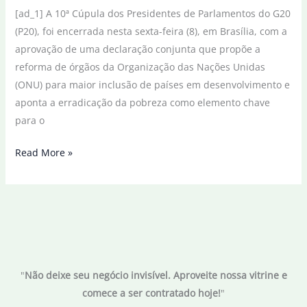
[ad_1] A 10ª Cúpula dos Presidentes de Parlamentos do G20
(P20), foi encerrada nesta sexta-feira (8), em Brasília, com a
aprovação de uma declaração conjunta que propõe a
reforma de órgãos da Organização das Nações Unidas
(ONU) para maior inclusão de países em desenvolvimento e
aponta a erradicação da pobreza como elemento chave
para o
Declaração
Read More »
do
P20
pede
reforma
na
ONU
"
Não deixe seu negócio invisível. Aproveite nossa vitrine e
e
comece a ser contratado hoje!
"
desenvolvimento