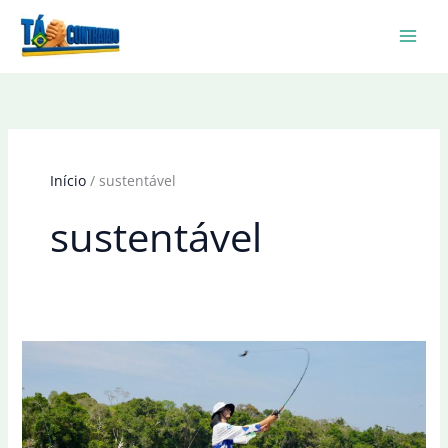
Ir
para
o
conteúdo
Início
sustentável
sustentável