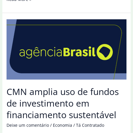
desenvolvimento
deve
ser
sustentável,
inclusivo
e
justo
CMN amplia uso de fundos
de investimento em
financiamento sustentável
Deixe um comentário
/
Economia
/
Tá Contratado