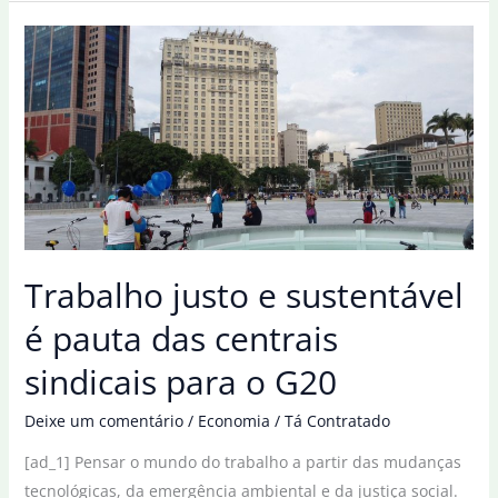
Brasil
é
eleito
o
mais
sustentável
do
mundo
pela
sexta
Trabalho justo e sustentável
vez
é pauta das centrais
sindicais para o G20
Deixe um comentário
/
Economia
/
Tá Contratado
[ad_1] Pensar o mundo do trabalho a partir das mudanças
tecnológicas, da emergência ambiental e da justiça social.