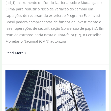
[ad_1] Instrumento do Fundo Nacional sobre Mudança do
Clima para reduzir o risco de variação do câmbio em
captações de recursos do exterior, o Programa Eco Invest
Brasil poderá comprar cotas de fundos de investimento e
fazer operações de securitização (conversão de papéis). Em
reunião extraordinária nesta quinta-feira (17), o Conselho
Monetário Nacional (CMN) autorizou
CMN
Read More »
amplia
uso
de
fundos
de
investimento
em
financiamento
sustentável