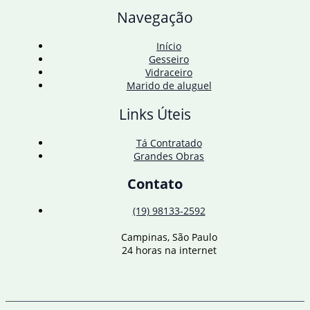
tipo
Navegação
de
prisão
em
Início
flagrante
Gesseiro
Vidraceiro
Marido de aluguel
Links Úteis
Tá Contratado
Grandes Obras
Contato
(19) 98133-2592
Campinas, São Paulo
24 horas na internet