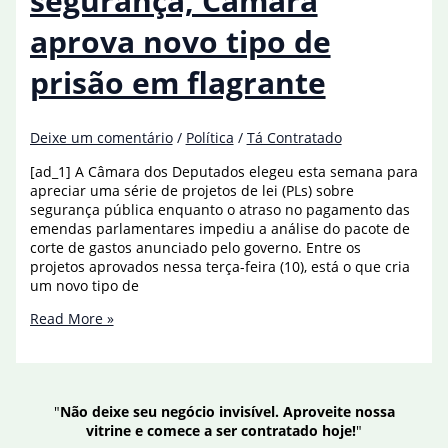
segurança, Câmara
aprova novo tipo de
prisão em flagrante
Deixe um comentário
/
Política
/
Tá Contratado
[ad_1] A Câmara dos Deputados elegeu esta semana para
apreciar uma série de projetos de lei (PLs) sobre
segurança pública enquanto o atraso no pagamento das
emendas parlamentares impediu a análise do pacote de
corte de gastos anunciado pelo governo. Entre os
projetos aprovados nessa terça-feira (10), está o que cria
um novo tipo de
Em
Read More »
semana
da
segurança,
Câmara
"
Não deixe seu negócio invisível. Aproveite nossa
aprova
vitrine e comece a ser contratado hoje!
"
novo