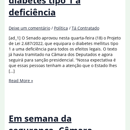
diabetes tipo 1 a
deficiência
Deixe um comentário
/
Política
/
Tá Contratado
[ad_1] O Senado aprovou nesta quarta-feira (18) o Projeto
de Lei 2.687/2022, que equipara o diabetes mellitus tipo
1 a uma deficiência para todos os efeitos legais. O texto
já havia tramitado na Câmara dos Deputados e agora
seguirá para sanção presidencial. “Nossa expectativa é
que essas pessoas tenham a atenção que o Estado lhes
[…]
Senado
Read More »
equipara
diabetes
tipo
1
a
deficiência
Em semana da