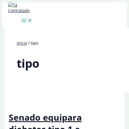
Ir
para
o
conteúdo
Início
tipo
tipo
Senado equipara