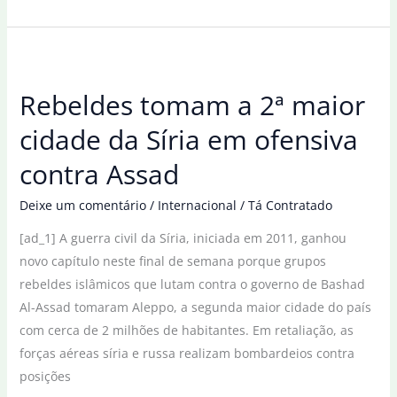
e
vereadores
tomam
posse
Rebeldes tomam a 2ª maior
neste
primeiro
cidade da Síria em ofensiva
dia
contra Assad
do
ano
Deixe um comentário
/
Internacional
/
Tá Contratado
[ad_1] A guerra civil da Síria, iniciada em 2011, ganhou
novo capítulo neste final de semana porque grupos
rebeldes islâmicos que lutam contra o governo de Bashad
Al-Assad tomaram Aleppo, a segunda maior cidade do país
com cerca de 2 milhões de habitantes. Em retaliação, as
forças aéreas síria e russa realizam bombardeios contra
posições