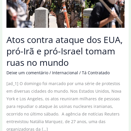
Atos contra ataque dos EUA,
pró-Irã e pró-Israel tomam
ruas no mundo
Deixe um comentário
/
Internacional
/
Tá Contratado
[ad_1] O domingo foi marcado por uma série de protestos
em diversas cidades do mundo. Nos Estados Unidos, Nova
York e Los Angeles, os atos reuniram milhares de pessoas
para repudiar o ataque às usinas nucleares iranianas,
ocorrido no último sábado. A agência de notícias Reuters
entrevistou Natália Marquez, de 27 anos, uma das
organizadoras da […]