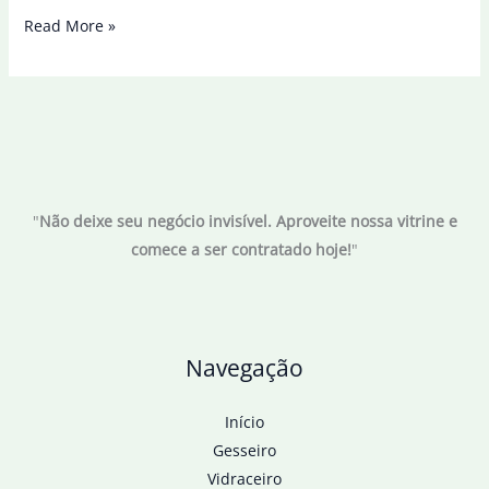
Rebeldes
Read More »
tomam
a
2ª
maior
cidade
da
"
Não deixe seu negócio invisível. Aproveite nossa vitrine e
Síria
comece a ser contratado hoje!
"
em
ofensiva
contra
Assad
Navegação
Início
Gesseiro
Vidraceiro