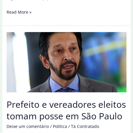
Atos
Read More »
contra
ataque
dos
EUA,
pró-
Irã
e
pró-
Israel
tomam
ruas
Prefeito e vereadores eleitos
no
mundo
tomam posse em São Paulo
Deixe um comentário
/
Política
/
Tá Contratado