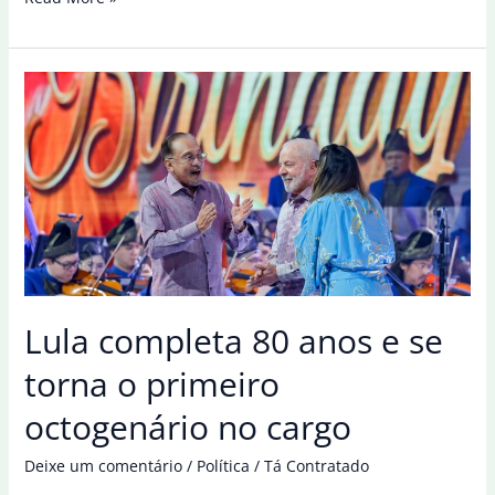
publica
lei
que
torna
comunicação
pública
mais
clara
e
simples
Lula completa 80 anos e se
torna o primeiro
octogenário no cargo
Deixe um comentário
/
Política
/
Tá Contratado