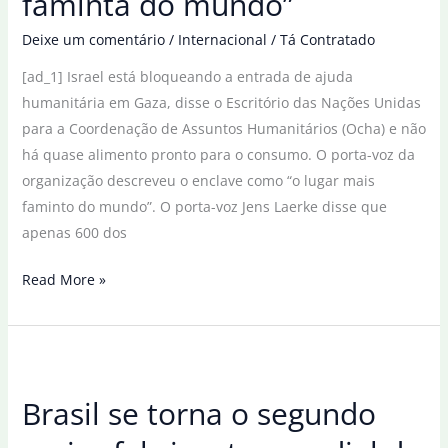
faminta do mundo”
hediondo
Deixe um comentário
/
Internacional
/
Tá Contratado
[ad_1] Israel está bloqueando a entrada de ajuda
humanitária em Gaza, disse o Escritório das Nações Unidas
para a Coordenação de Assuntos Humanitários (Ocha) e não
há quase alimento pronto para o consumo. O porta-voz da
organização descreveu o enclave como “o lugar mais
faminto do mundo”. O porta-voz Jens Laerke disse que
apenas 600 dos
ONU:
Read More »
bloqueio
de
ajuda
por
Brasil se torna o segundo
torna
Gaza