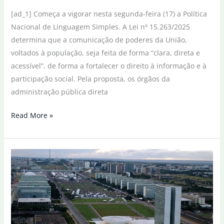
[ad_1] Começa a vigorar nesta segunda-feira (17) a Política
Nacional de Linguagem Simples. A Lei nº 15.263/2025
determina que a comunicação de poderes da União,
voltados à população, seja feita de forma “clara, direta e
acessível”, de forma a fortalecer o direito à informação e à
participação social. Pela proposta, os órgãos da
administração pública direta
Governo
Read More »
publica
lei
que
torna
comunicação
institucional
mais
simples