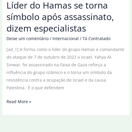
Líder do Hamas se torna
e
se
símbolo após assassinato,
torna
dizem especialistas
tricampeã
mundial
Deixe um comentário
/
Internacional
/
Tá Contratado
de
[ad_1] A forma como o líder do grupo Hamas e comandante
skate
do ataque de 7 de outubro de 2023 a Israel, Yahya Al-
street
Sinwar, foi assassinado na Faixa de Gaza reforça a
influência do grupo islâmico e o torna um símbolo da
resistência contra a ocupação de Israel e da causa
Palestina. É o que defendem
Líder
Read More »
do
Hamas
se
torna