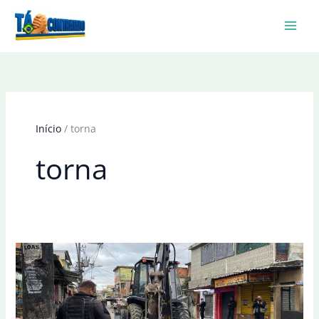
Ir
para
o
conteúdo
Início
torna
torna