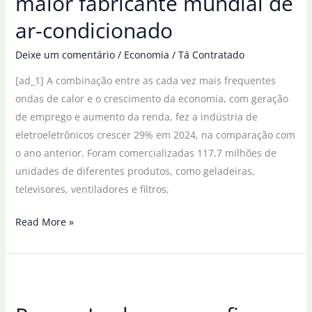
maior fabricante mundial de
“a
ar-condicionado
região
mais
Deixe um comentário
/
Economia
/
Tá Contratado
faminta
[ad_1] A combinação entre as cada vez mais frequentes
do
ondas de calor e o crescimento da economia, com geração
mundo”
de emprego e aumento da renda, fez a indústria de
eletroeletrônicos crescer 29% em 2024, na comparação com
o ano anterior. Foram comercializadas 117,7 milhões de
unidades de diferentes produtos, como geladeiras,
televisores, ventiladores e filtros,
Brasil
Read More »
se
torna
o
segundo
maior