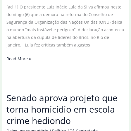
[ad_1] O presidente Luiz Inácio Lula da Silva afirmou neste
cargo
domingo (6) que a demora na reforma do Conselho de
Segurança da Organização das Nações Unidas (ONU) deixa
o mundo “mais instável e perigoso”. A declaração aconteceu
na abertura da cúpula de líderes do Brics, no Rio de
Janeiro. Lula fez críticas também a gastos
Adiar
Read More »
reforma
na
ONU
torna
Senado aprova projeto que
mundo
mais
torna homicídio em escola
perigoso,
crime hediondo
diz
Lula
Deixe um comentário
/
Política
/
Tá Contratado