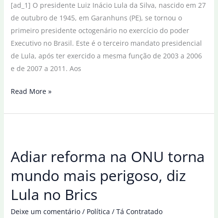
[ad_1] O presidente Luiz Inácio Lula da Silva, nascido em 27
de outubro de 1945, em Garanhuns (PE), se tornou o
primeiro presidente octogenário no exercício do poder
Executivo no Brasil. Este é o terceiro mandato presidencial
de Lula, após ter exercido a mesma função de 2003 a 2006
e de 2007 a 2011. Aos
Lula
Read More »
completa
80
anos
e
Adiar reforma na ONU torna
se
torna
mundo mais perigoso, diz
o
Lula no Brics
primeiro
octogenário
Deixe um comentário
/
Política
/
Tá Contratado
no