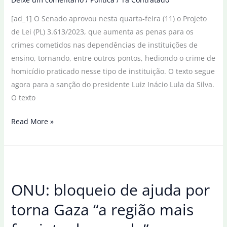
no
[ad_1] O Senado aprovou nesta quarta-feira (11) o Projeto
Brics
de Lei (PL) 3.613/2023, que aumenta as penas para os
crimes cometidos nas dependências de instituições de
ensino, tornando, entre outros pontos, hediondo o crime de
homicídio praticado nesse tipo de instituição. O texto segue
agora para a sanção do presidente Luiz Inácio Lula da Silva.
O texto
Senado
Read More »
aprova
projeto
que
torna
ONU: bloqueio de ajuda por
homicídio
em
torna Gaza “a região mais
escola
crime