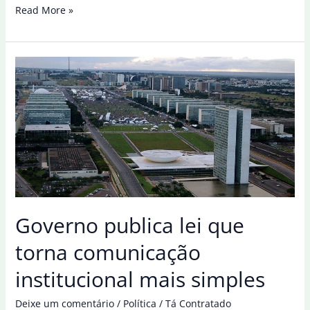
Senado
Read More »
aprova
projeto
que
torna
crime
barricadas
para
cometer
crimes
Governo publica lei que
torna comunicação
institucional mais simples
Deixe um comentário
/
Política
/
Tá Contratado