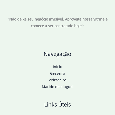
símbolo
após
"
Não deixe seu negócio invisível. Aproveite nossa vitrine e
assassinato,
comece a ser contratado hoje!
"
dizem
especialistas
Navegação
Início
Gesseiro
Vidraceiro
Marido de aluguel
Links Úteis