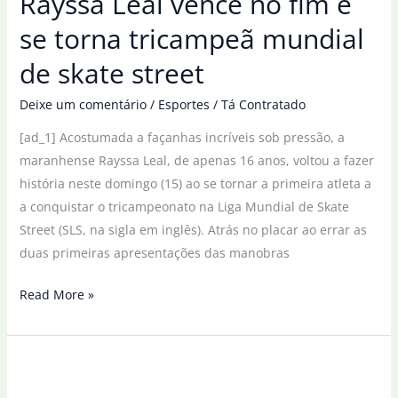
Rayssa Leal vence no fim e
fabricante
se torna tricampeã mundial
mundial
de skate street
de
ar-
Deixe um comentário
/
Esportes
/
Tá Contratado
condicionado
[ad_1] Acostumada a façanhas incríveis sob pressão, a
maranhense Rayssa Leal, de apenas 16 anos, voltou a fazer
história neste domingo (15) ao se tornar a primeira atleta a
a conquistar o tricampeonato na Liga Mundial de Skate
Street (SLS, na sigla em inglês). Atrás no placar ao errar as
duas primeiras apresentações das manobras
Rayssa
Read More »
Leal
vence
no
fim