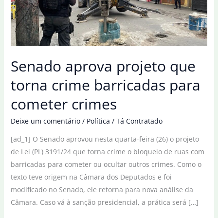
Senado aprova projeto que
torna crime barricadas para
cometer crimes
Deixe um comentário
/
Política
/
Tá Contratado
[ad_1] O Senado aprovou nesta quarta-feira (26) o projeto
de Lei (PL) 3191/24 que torna crime o bloqueio de ruas com
barricadas para cometer ou ocultar outros crimes. Como o
texto teve origem na Câmara dos Deputados e foi
modificado no Senado, ele retorna para nova análise da
Câmara. Caso vá à sanção presidencial, a prática será […]