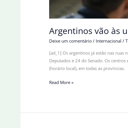
Argentinos vão às 
Deixe um comentário
/
Internacional
/
T
[ad_1] Os argentinos já estão nas ruas 
Deputados e 24 do Senado. Os centros el
(horário local), em todas as províncias.
Argentinos
Read More »
vão
às
urnas
para
renovar