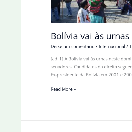
Bolívia vai às urnas
Deixe um comentário
/
Internacional
/
T
[ad_1] A Bolívia vai às urnas neste dom
senadores. Candidatos da direita seguem
Ex-presidente da Bolívia em 2001 e 2002
Bolívia
Read More »
vai
às
urnas
com
direita