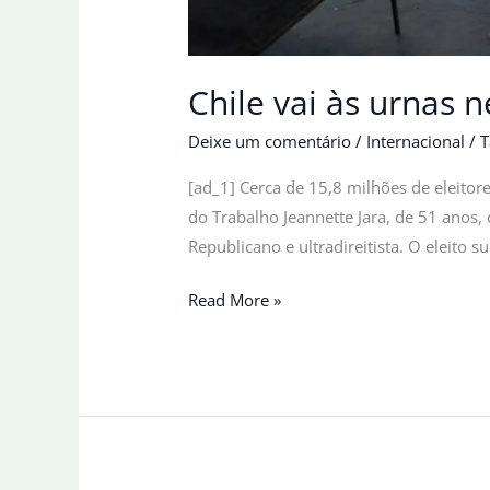
Chile vai às urnas 
Deixe um comentário
/
Internacional
/
T
[ad_1] Cerca de 15,8 milhões de eleitor
do Trabalho Jeannette Jara, de 51 anos,
Republicano e ultradireitista. O eleito s
Chile
Read More »
vai
às
urnas
neste
domingo
para