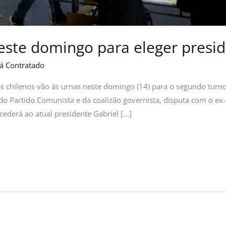
neste domingo para eleger presid
á Contratado
es chilenos vão às urnas neste domingo (14) para o segundo turno 
 do Partido Comunista e da coalizão governista, disputa com o ex-
ucederá ao atual presidente Gabriel […]