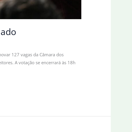
nado
 renovar 127 vagas da Câmara dos
itores. A votação se encerrará às 18h