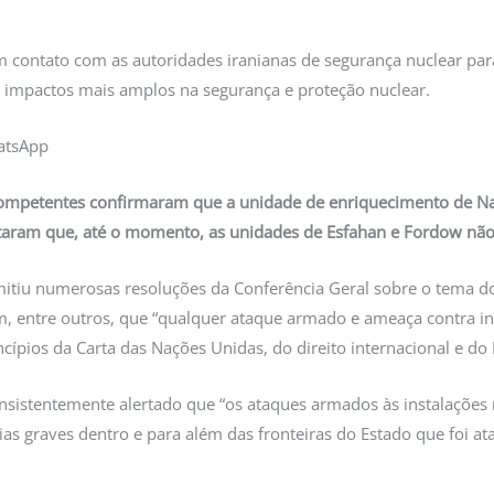
m contato com as autoridades iranianas de segurança nuclear para 
er impactos mais amplos na segurança e proteção nuclear.
atsApp
competentes confirmaram que a unidade de enriquecimento de Nat
taram que, até o momento, as unidades de Esfahan e Fordow não
mitiu numerosas resoluções da Conferência Geral sobre o tema do
m, entre outros, que “qualquer ataque armado e ameaça contra ins
ncípios da Carta das Nações Unidas, do direito internacional e do 
nsistentemente alertado que “os ataques armados às instalações
as graves dentro e para além das fronteiras do Estado que foi at