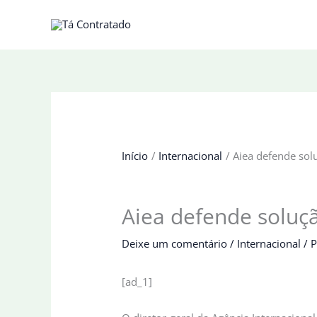
Ir
para
o
conteúdo
Início
Internacional
Aiea defende solu
Aiea defende soluçã
Deixe um comentário
/
Internacional
/ 
[ad_1]