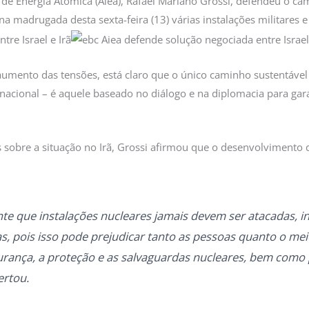
 de Energia Atômica (Aiea), Rafael Mariano Grossi, defendeu o cam
a madrugada desta sexta-feira (13) várias instalações militares e 
aumento das tensões, está claro que o único caminho sustentável a 
nacional – é aquele baseado no diálogo e na diplomacia para gara
sobre a situação no Irã, Grossi afirmou que o desenvolvimento d
te que instalações nucleares jamais devem ser atacadas,
s, pois isso pode prejudicar tanto as pessoas quanto o me
urança, a proteção e as salvaguardas nucleares, bem como 
ertou.