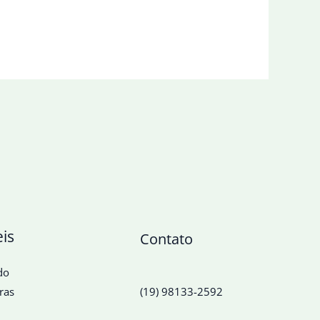
eis
Contato
do
ras
(19) 98133-2592