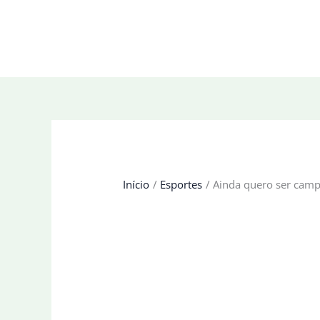
Ir
para
o
conteúdo
Início
Esportes
Ainda quero ser campe