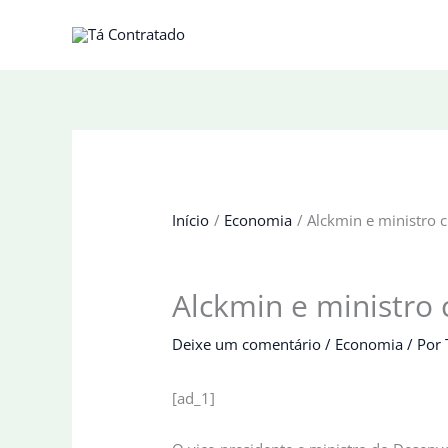
Ir
para
o
conteúdo
Início
Economia
Alckmin e ministro 
Alckmin e ministro
Deixe um comentário
/
Economia
/ Por
[ad_1]