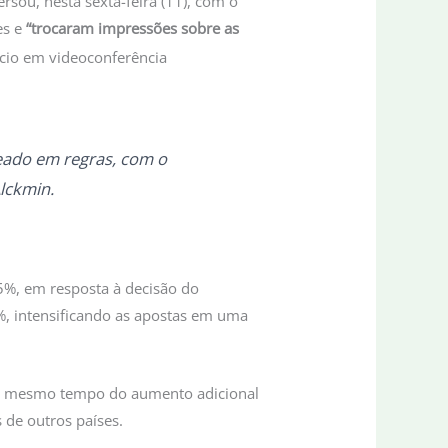
rsou, nesta sexta-feira (11), com o
es e
“trocaram impressões sobre as
seado em regras, com o
lckmin.
25%, em resposta à decisão do
%, intensificando as apostas em uma
Ao mesmo tempo do aumento adicional
 de outros países.