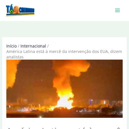
Ir
para
o
conteúdo
Início
Internacional
América Latina está à mercê da intervenção dos EUA, dizem
analistas