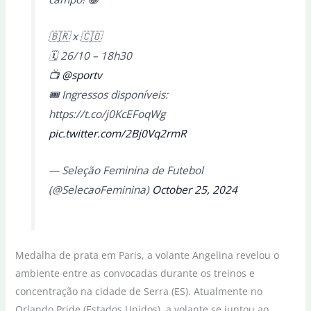
🇧🇷 x 🇨🇴
🗓️ 26/10 – 18h30
📺
@sportv
🎟️ Ingressos disponíveis:
https://t.co/j0KcEFoqWg
pic.twitter.com/2Bj0Vq2rmR
— Seleção Feminina de Futebol
(@SelecaoFeminina)
October 25, 2024
Medalha de prata em Paris, a volante Angelina revelou o
ambiente entre as convocadas durante os treinos e
concentração na cidade de Serra (ES). Atualmente no
Orlando Pride (Estados Unidos), a volante se juntou ao