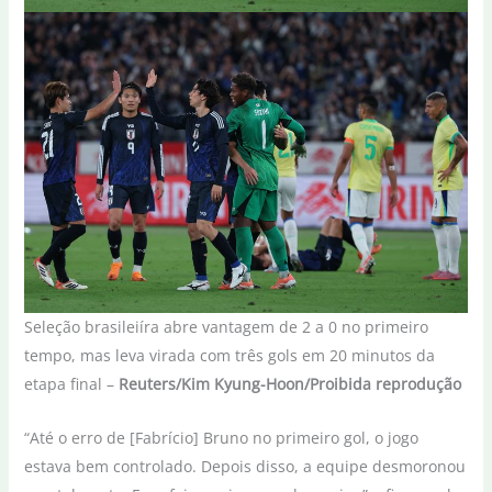
Seleção brasileiíra abre vantagem de 2 a 0 no primeiro
tempo, mas leva virada com três gols em 20 minutos da
etapa final –
Reuters/Kim Kyung-Hoon/Proibida reprodução
“Até o erro de [Fabrício] Bruno no primeiro gol, o jogo
estava bem controlado. Depois disso, a equipe desmoronou