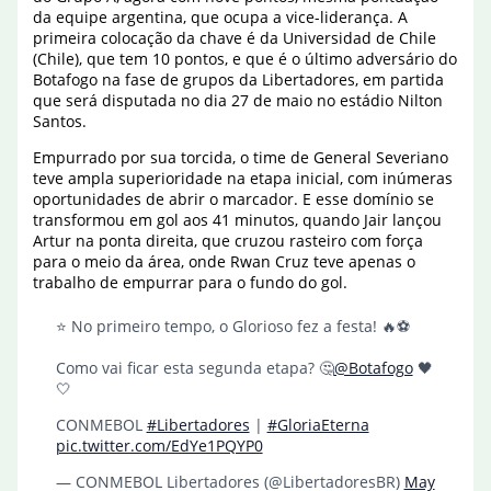
da equipe argentina, que ocupa a vice-liderança. A
primeira colocação da chave é da Universidad de Chile
(Chile), que tem 10 pontos, e que é o último adversário do
Botafogo na fase de grupos da Libertadores, em partida
que será disputada no dia 27 de maio no estádio Nilton
Santos.
Empurrado por sua torcida, o time de General Severiano
teve ampla superioridade na etapa inicial, com inúmeras
oportunidades de abrir o marcador. E esse domínio se
transformou em gol aos 41 minutos, quando Jair lançou
Artur na ponta direita, que cruzou rasteiro com força
para o meio da área, onde Rwan Cruz teve apenas o
trabalho de empurrar para o fundo do gol.
⭐️ No primeiro tempo, o Glorioso fez a festa! 🔥⚽️
Como vai ficar esta segunda etapa? 🤔
@Botafogo
🖤
🤍
CONMEBOL
#Libertadores
|
#GloriaEterna
pic.twitter.com/EdYe1PQYP0
— CONMEBOL Libertadores (@LibertadoresBR)
May