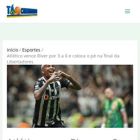
Ir
para
o
conteúdo
Início
Esportes
Atlético vence River por 3 a 0 e coloca o pé na final da
Libertadores