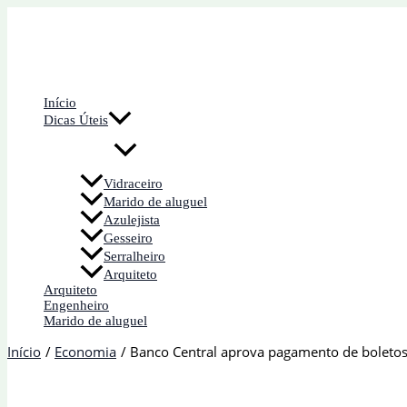
Ir
para
o
conteúdo
Início
Dicas Úteis
Vidraceiro
Marido de aluguel
Azulejista
Gesseiro
Serralheiro
Arquiteto
Arquiteto
Engenheiro
Marido de aluguel
Início
Economia
Banco Central aprova pagamento de boletos