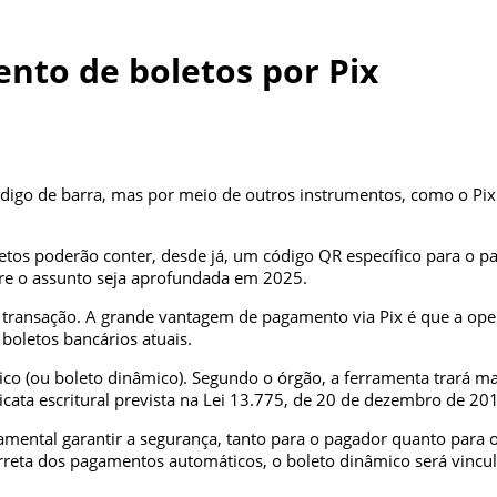
nto de boletos por Pix
go de barra, mas por meio de outros instrumentos, como o Pix. 
letos poderão conter, desde já, um código QR específico para o p
re o assunto seja aprofundada em 2025.
r a transação. A grande vantagem de pagamento via Pix é que a 
boletos bancários atuais.
o (ou boleto dinâmico). Segundo o órgão, a ferramenta trará m
icata escritural prevista na Lei 13.775, de 20 de dezembro de 20
mental garantir a segurança, tanto para o pagador quanto para 
correta dos pagamentos automáticos, o boleto dinâmico será vincul