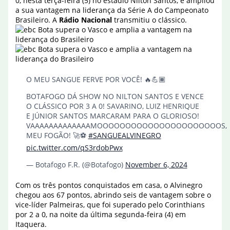
0, nesta terça-feira (5) no estádio Nilton Santos, e ampliou
a sua vantagem na liderança da Série A do Campeonato
Brasileiro. A
Rádio Nacional
transmitiu o clássico.
O MEU SANGUE FERVE POR VOCÊ! 🔥💪🏾
BOTAFOGO DÁ SHOW NO NILTON SANTOS E VENCE
O CLÁSSICO POR 3 A 0! SAVARINO, LUIZ HENRIQUE
E JÚNIOR SANTOS MARCARAM PARA O GLORIOSO!
VAAAAAAAAAAAAAMOOOOOOOOOOOOOOOOOOOOOOS,
MEU FOGÃO! 🚀⚽
#SANGUEALVINEGRO
pic.twitter.com/qS3rdobPwx
— Botafogo F.R. (@Botafogo)
November 6, 2024
Com os três pontos conquistados em casa, o Alvinegro
chegou aos 67 pontos, abrindo seis de vantagem sobre o
vice-líder Palmeiras, que foi superado pelo Corinthians
por 2 a 0, na noite da última segunda-feira (4) em
Itaquera.