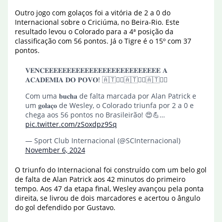
Outro jogo com golaços foi a vitória de 2 a 0 do
Internacional sobre o Criciúma, no Beira-Rio. Este
resultado levou o Colorado para a 4ª posição da
classificação com 56 pontos. Já o Tigre é o 15º com 37
pontos.
𝐕𝐄𝐍𝐂𝐄𝐄𝐄𝐄𝐄𝐄𝐄𝐄𝐄𝐄𝐄𝐄𝐄𝐄𝐄𝐄𝐄𝐄𝐄𝐄𝐄𝐄𝐄𝐄𝐄𝐄 𝐀
𝐀𝐂𝐀𝐃𝐄𝐌𝐈𝐀 𝐃𝐎 𝐏𝐎𝐕𝐎! 🇦🇹❤‍🔥🇦🇹❤‍🔥🇦🇹❤‍🔥
Com uma 𝐛𝐮𝐜𝐡𝐚 de falta marcada por Alan Patrick e
um 𝐠𝐨𝐥𝐚𝐜̧𝐨 de Wesley, o Colorado triunfa por 2 a 0 e
chega aos 56 pontos no Brasileirão! 😍💪…
pic.twitter.com/zSoxdpz9Sq
— Sport Club Internacional (@SCInternacional)
November 6, 2024
O triunfo do Internacional foi construído com um belo gol
de falta de Alan Patrick aos 42 minutos do primeiro
tempo. Aos 47 da etapa final, Wesley avançou pela ponta
direita, se livrou de dois marcadores e acertou o ângulo
do gol defendido por Gustavo.