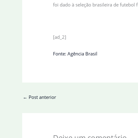
foi dado à seleção brasileira de futebo
[ad_2]
Fonte: Agência Brasil
←
Post anterior
Deixe um comentário