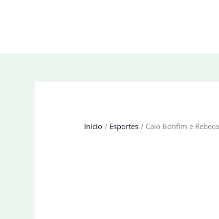
Ir
para
o
conteúdo
Início
Esportes
Caio Bonfim e Rebeca