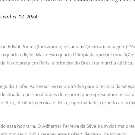
cember 12, 2024
ou Edival Pontes (taekwondo) e Isaquias Queiroz (canoagem). “Ac
a quarta edição. Mas nesta quarta Olimpíada aprendi uma lição: 
dalha de prata em Paris, a primeira do Brasil na marcha atlética.
ega do Troféu Adhemar Ferreira da Silva para o técnico da seleção
estinada a personalidades do esporte que representam os valore
 ética, eficiência técnica e física, esportividade, respeito ao pr
do essa honraria. O Adhemar Ferreira da Silva é um dos maiores
to por ser o 23º a receber esse troféu”, declarou Zé Roberto.