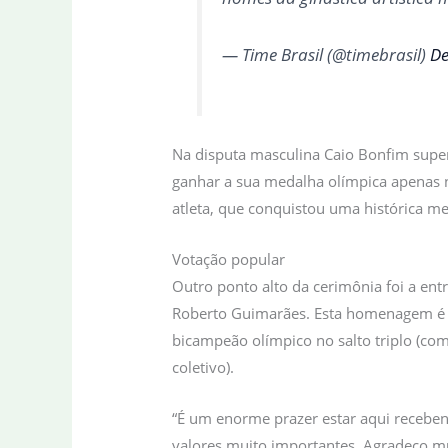
— Time Brasil (@timebrasil)
De
Na disputa masculina Caio Bonfim super
ganhar a sua medalha olímpica apenas n
atleta, que conquistou uma histórica me
Votação popular
Outro ponto alto da cerimônia foi a entr
Roberto Guimarães. Esta homenagem é d
bicampeão olímpico no salto triplo (como
coletivo).
“É um enorme prazer estar aqui receben
valores muito importantes. Agradeço mui