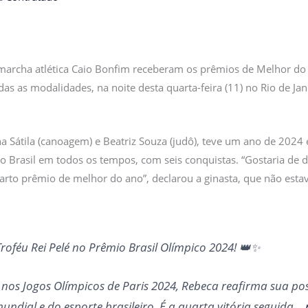
 marcha atlética Caio Bonfim receberam os prêmios de Melhor do 
as as modalidades, na noite desta quarta-feira (11) no Rio de Ja
 Sátila (canoagem) e Beatriz Souza (judô), teve um ano de 2024 
do Brasil em todos os tempos, com seis conquistas. “Gostaria de
arto prêmio de melhor do ano”, declarou a ginasta, que não est
oféu Rei Pelé no Prêmio Brasil Olímpico 2024! 👑✨
nos Jogos Olímpicos de Paris 2024, Rebeca reafirma sua p
undial e do esporte brasileiro. É a quarta vitória seguida…